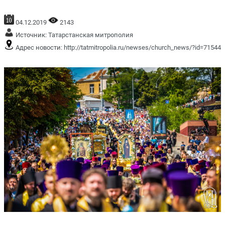
04.12.2019
2143
Источник:
Татарстанская митрополия
Адрес новости:
http://tatmitropolia.ru/newses/church_news/?id=71544