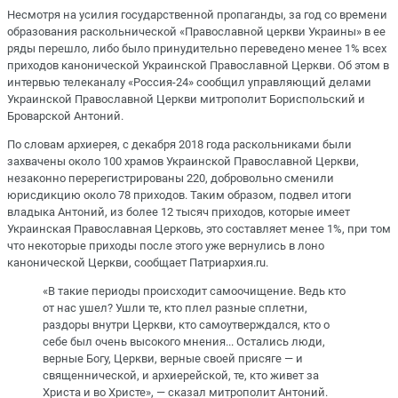
Несмотря на усилия государственной пропаганды, за год со времени
образования раскольнической «Православной церкви Украины» в ее
ряды перешло, либо было принудительно переведено менее 1% всех
приходов канонической Украинской Православной Церкви. Об этом в
интервью телеканалу «Россия-24» сообщил управляющий делами
Украинской Православной Церкви митрополит Бориспольский и
Броварской Антоний.
По словам архиерея, с декабря 2018 года раскольниками были
захвачены около 100 храмов Украинской Православной Церкви,
незаконно перерегистрированы 220, добровольно сменили
юрисдикцию около 78 приходов. Таким образом, подвел итоги
владыка Антоний, из более 12 тысяч приходов, которые имеет
Украинская Православная Церковь, это составляет менее 1%, при том
что некоторые приходы после этого уже вернулись в лоно
канонической Церкви, сообщает Патриархия.ru.
«В такие периоды происходит самоочищение. Ведь кто
от нас ушел? Ушли те, кто плел разные сплетни,
раздоры внутри Церкви, кто самоутверждался, кто о
себе был очень высокого мнения... Остались люди,
верные Богу, Церкви, верные своей присяге — и
священнической, и архиерейской, те, кто живет за
Христа и во Христе», — сказал митрополит Антоний.