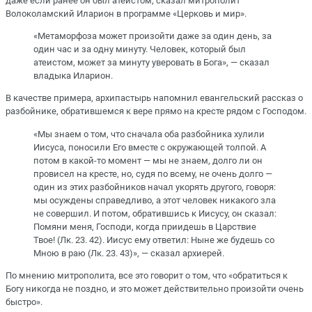
даже если ранее он был атеистом, сказал митрополит
Волоколамский Иларион в программе «Церковь и мир».
«Метаморфоза может произойти даже за один день, за
один час и за одну минуту. Человек, который был
атеистом, может за минуту уверовать в Бога», — сказал
владыка Иларион.
В качестве примера, архипастырь напомнил евангельский рассказ о
разбойнике, обратившемся к вере прямо на кресте рядом с Господом.
«Мы знаем о том, что сначала оба разбойника хулили
Иисуса, поносили Его вместе с окружающей толпой. А
потом в какой-то момент — мы не знаем, долго ли он
провисел на кресте, но, судя по всему, не очень долго —
один из этих разбойников начал укорять другого, говоря:
мы осуждены справедливо, а этот человек никакого зла
не совершил. И потом, обратившись к Иисусу, он сказал:
Помяни меня, Господи, когда приидешь в Царствие
Твое! (Лк. 23. 42). Иисус ему ответил: Ныне же будешь со
Мною в раю (Лк. 23. 43)», — сказал архиерей.
По мнению митрополита, все это говорит о том, что «обратиться к
Богу никогда не поздно, и это может действительно произойти очень
быстро».