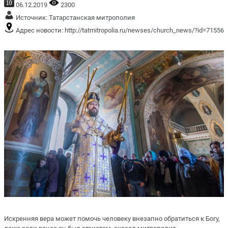
06.12.2019
2300
Источник:
Татарстанская митрополия
Адрес новости:
http://tatmitropolia.ru/newses/church_news/?id=71556
Искренняя вера может помочь человеку внезапно обратиться к Богу,