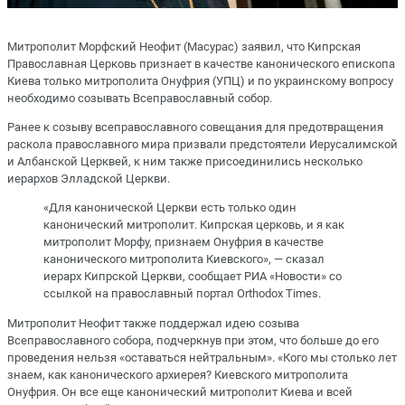
Митрополит Морфский Неофит (Масурас) заявил, что Кипрская
Православная Церковь признает в качестве канонического епископа
Киева только митрополита Онуфрия (УПЦ) и по украинскому вопросу
необходимо созывать Всеправославный собор.
Ранее к созыву всеправославного совещания для предотвращения
раскола православного мира призвали предстоятели Иерусалимской
и Албанской Церквей, к ним также присоединились несколько
иерархов Элладской Церкви.
«Для канонической Церкви есть только один
канонический митрополит. Кипрская церковь, и я как
митрополит Морфу, признаем Онуфрия в качестве
канонического митрополита Киевского», — сказал
иерарх Кипрской Церкви, сообщает РИА «Новости» со
ссылкой на православный портал Orthodox Times.
Митрополит Неофит также поддержал идею созыва
Всеправославного собора, подчеркнув при этом, что больше до его
проведения нельзя «оставаться нейтральным». «Кого мы столько лет
знаем, как канонического архиерея? Киевского митрополита
Онуфрия. Он все еще канонический митрополит Киева и всей