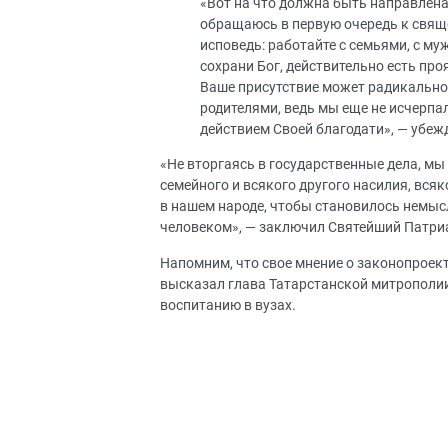
«Вот на что должна быть направлен
обращаюсь в первую очередь к свяще
исповедь: работайте с семьями, с муж
сохрани Бог, действительно есть пр
Ваше присутствие может радикально
родителями, ведь мы еще не исчерпал
действием Своей благодати», — убе
«Не вторгаясь в государственные дела, мы
семейного и всякого другого насилия, вся
в нашем народе, чтобы становилось немысл
человеком», — заключил Святейший Патри
Напомним, что свое мнение о законопроек
высказал глава Татарстанской митрополи
воспитанию в вузах.