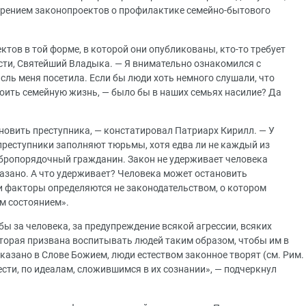
отрением законопроектов о профилактике семейно-бытового
ктов в той форме, в которой они опубликованы, кто-то требует
ности, Святейший Владыка. — Я внимательно ознакомился с
мысль меня посетила. Если бы люди хоть немного слушали, что
троить семейную жизнь, — было бы в наших семьях насилие? Да
овить преступника, — констатировал Патриарх Кирилл. — У
 преступники заполняют тюрьмы, хотя едва ли не каждый из
обропорядочный гражданин. Закон не удерживает человека
казано. А что удерживает? Человека может остановить
эти факторы определяются не законодательством, о котором
м состоянием».
ы за человека, за предупреждение всякой агрессии, всяких
торая призвана воспитывать людей таким образом, чтобы им в
сказано в Слове Божием, люди естеством законное творят (см. Рим.
овести, по идеалам, сложившимся в их сознании», — подчеркнул