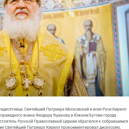
ятидесятнице, Святейший Патриарх Московский и всея Руси Кирилл
 праведного воина Феодора Ушакова в Южном Бутове города
стоятель Русской Православной Церкви обратился к собравшимся
ние Святейший Патриарх Кирилл прокомментировал дискуссию,