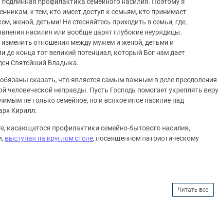
а подлинная профилактика семейного насилия. Поэтому я
нникам, к тем, кто имеет доступ к семьям, кто принимает
ем, женой, детьми! Не стесняйтесь приходить в семьи, где,
оявления насилия или вообще царят глубокие неурядицы.
 изменить отношения между мужем и женой, детьми и
и до конца тот великий потенциал, который Бог нам дает
жден Святейший Владыка.
 обязаны сказать, что является самым важным в деле преодоления
кой человеческой неправды. Пусть Господь помогает укреплять вер
имым не только семейное, но и всякое иное насилие над
арх Кирилл.
те, касающегося профилактики семейно-бытового насилия,
и,
выступая на круглом столе
, посвященном патриотическому
Читать все