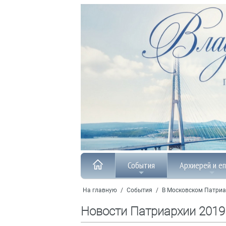
События
Архиерей и е
На главную
/
События
/
В Московском Патриа
Новости Патриархии 2019