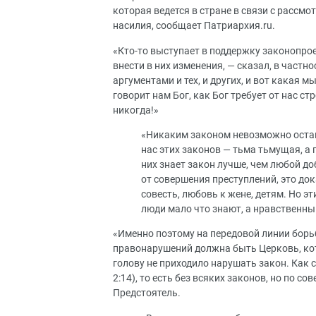
которая ведется в стране в связи с рассм
насилия, сообщает Патриархия.ru.
«Кто-то выступает в поддержку законопрое
внести в них изменения, — сказал, в част
аргументами и тех, и других, и вот какая 
говорит нам Бог, как Бог требует от нас с
никогда!»
«Никаким законом невозможно остан
нас этих законов — тьма тьмущая, а
них знает закон лучше, чем любой д
от совершения преступлений, это до
совесть, любовь к жене, детям. Но 
люди мало что знают, а нравственны
«Именно поэтому на передовой линии борьб
правонарушений должна быть Церковь, ко
голову не приходило нарушать закон. Как 
2:14), то есть без всяких законов, но по с
Предстоятель.