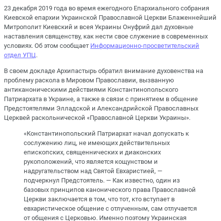
23 декабря 2019 года во время ежегодного Епархиального собрания
Киевской епархии Украинской Православной Церкви Блаженнейший
Митрополит Киевский и всея Украины Онуфрий дал духовные
наставления священству, как нести свое служение в современных
условиях. Об этом сообщает
Информационно-просветительский
отдел УПЦ
.
В своем докладе Архипастырь обратил внимание духовенства на
проблему раскола в Мировом Православии, вызванную
антиканоническими действиями Константинопольского
Патриархата в Украине, а также в связи с принятием в общение
Предстоятелями Элладской и Александрийской Православных
Церквей раскольнической «Православной Церкви Украины».
«Константинопольский Патриархат начал допускать к
сослужению лиц, не имеющих действительных
епископских, священнических и диаконских
рукоположений, что является кощунством и
надругательством над Святой Евхаристией, —
подчеркнул Предстоятель. — Как известно, один из
базовых принципов канонического права Православной
Церкви заключается в том, что тот, кто вступает в
евхаристическое общение с отлученным, сам отлучается
от общения с Церковью. Именно поэтому Украинская