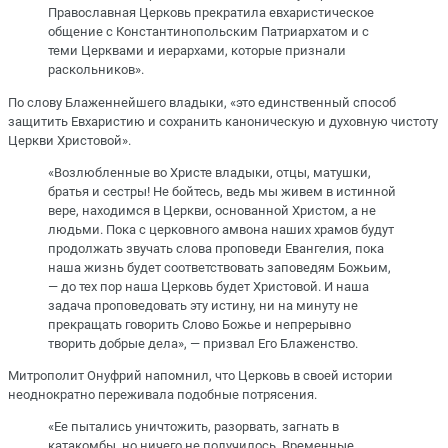
Православная Церковь прекратила евхаристическое
общение с Константинопольским Патриархатом и с
теми Церквами и иерархами, которые признали
раскольников».
По слову Блаженнейшего владыки, «это единственный способ
защитить Евхаристию и сохранить каноническую и духовную чистоту
Церкви Христовой».
«Возлюбленные во Христе владыки, отцы, матушки,
братья и сестры! Не бойтесь, ведь мы живем в истинной
вере, находимся в Церкви, основанной Христом, а не
людьми. Пока с церковного амвона наших храмов будут
продолжать звучать слова проповеди Евангелия, пока
наша жизнь будет соответствовать заповедям Божьим,
— до тех пор наша Церковь будет Христовой. И наша
задача проповедовать эту истину, ни на минуту не
прекращать говорить Слово Божье и непрерывно
творить добрые дела», — призвал Его Блаженство.
Митрополит Онуфрий напомнил, что Церковь в своей истории
неоднократно переживала подобные потрясения.
«Ее пытались уничтожить, разорвать, загнать в
катакомбы, но ничего не получилось. Временные