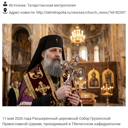
Источник:
Татарстанская митрополия
Адрес новости:
http://tatmitropolia.ru/newses/church_news/?id=82397
11 мая 2026 года Расширенный церковный Собор Грузинской
Православной Церкви, проходивший в Тбилисском кафедральном