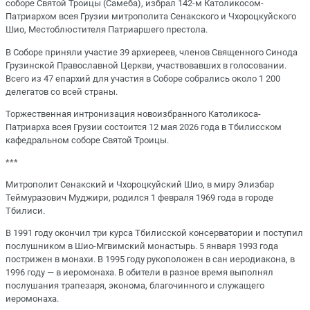
соборе Святой Троицы (Самеба), избрал 142-м Католикосом-
Патриархом всея Грузии митрополита Сенакского и Чхороцкуйского
Шио, Местоблюстителя Патриаршего престола.
В Соборе приняли участие 39 архиереев, членов Священного Синода
Грузинской Православной Церкви, участвовавших в голосовании.
Всего из 47 епархий для участия в Соборе собрались около 1 200
делегатов со всей страны.
Торжественная интронизация новоизбранного Католикоса-
Патриарха всея Грузии состоится 12 мая 2026 года в Тбилисском
кафедральном соборе Святой Троицы.
***
Митрополит Сенакский и Чхороцкуйский Шио, в миру Элизбар
Теймуразович Муджири, родился 1 февраля 1969 года в городе
Тбилиси.
В 1991 году окончил три курса Тбилисской консерватории и поступил
послушником в Шио-Мгвимский монастырь. 5 января 1993 года
пострижен в монахи. В 1995 году рукоположен в сан иеродиакона, в
1996 году — в иеромонаха. В обители в разное время выполнял
послушания трапезаря, эконома, благочинного и служащего
иеромонаха.