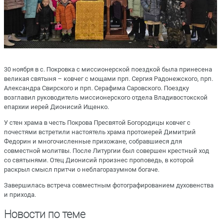
30 ноября в с. Покровка с миссионерской поездкой была принесена
великая святыня – ковчег с мощами прп. Сергия Радонежского, прп.
Александра Свирского и прп. Серафима Саровского. Поездку
возглавил руководитель миссионерского отдела Владивостокской
епархии иерей Дионисий Ищенко.
У стен храма в честь Покрова Пресвятой Богородицы ковчег с
почестями встретили настоятель храма протоиерей Димитрий
Федорин и многочисленные прихожане, собравшиеся для
совместной молитвы. После Литургии был совершен крестный ход
со святынями. Отец Дионисий произнес проповедь, в которой
раскрыл смысл притчи о неблагоразумном богаче.
Завершилась встреча совместным фотографированием духовенства
и прихода.
Новости по теме