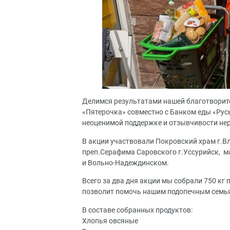
Делимся результатами нашей благотворител
«Пятерочка» совместно с Банком еды «Русь
неоценимой поддержке и отзывчивости не
В акции участвовали Покровский храм г.В
преп.Серафима Саровского г.Уссурийск, 
и Вольно-Надеждинском.
Всего за два дня акции мы собрали 750 кг
позволит помочь нашим подопечным семья
В составе собранных продуктов:
Хлопья овсяные