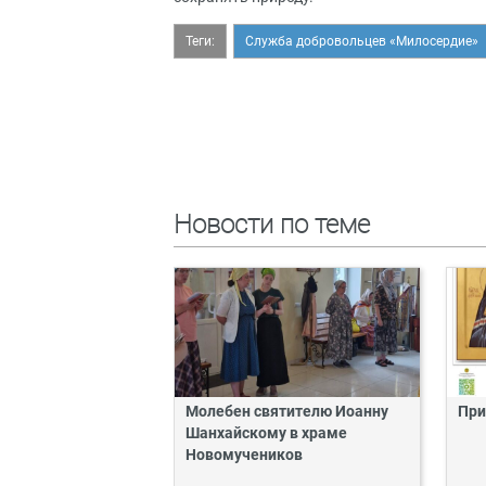
Теги:
Служба добровольцев «Милосердие»
Новости по теме
Молебен святителю Иоанну
При
Шанхайскому в храме
Новомучеников