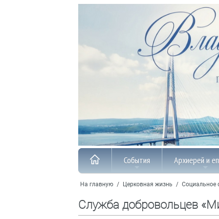
События
Архиерей и е
На главную
/
Церковная жизнь
/
Социальное 
Служба добровольцев «М