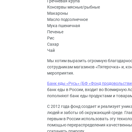
Гречневая крупа
Консервы мясные/рыбные
Макароны
Масло подсолнечное
Мука пшеничная
Печенье
Рис
Сахар
Чай
Мы хотим выразить огромную благодарность
сотрудникам магазинов «Пятерочка» и, кон
мероприятия.
Банк еды «Русь» (БФ «Фонд продовольстви
банк еды в России, входит во Всемирную 
пополняют банк еды продуктами и товарами
С 2012 года фонд создает и реализует ун
людей и заботы об окружающей среде. Глав
первым в России использовать эту техноло
помощью перераспределения качественных
сохранять природу.