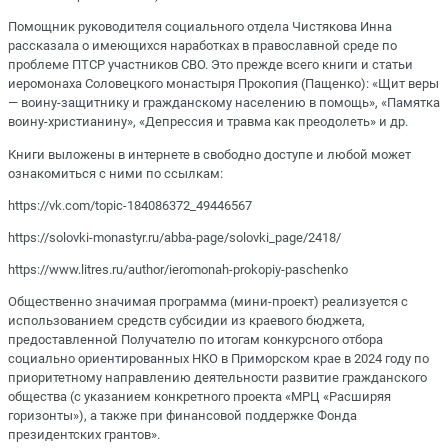
Помощник руководителя социального отдела Чистякова Инна
рассказала о имеющихся наработках в православной среде по
проблеме ПТСР участников СВО. Это прежде всего книги и статьи
иеромонаха Соловецкого монастыря Прокопия (Пащенко): «Щит веры
— воину-защитнику и гражданскому населению в помощь», «Памятка
воину-христианину», «Депрессия и травма как преодолеть» и др.
Книги выложены в интернете в свободно доступе и любой может
ознакомиться с ними по ссылкам:
https://vk.com/topic-184086372_49446567
https://solovki-monastyr.ru/abba-page/solovki_page/2418/
https://www.litres.ru/author/ieromonah-prokopiy-paschenko
Общественно значимая программа (мини-проект) реализуется с
использованием средств субсидии из краевого бюджета,
предоставленной Получателю по итогам конкурсного отбора
социально ориентированных НКО в Приморском крае в 2024 году по
приоритетному направлению деятельности развитие гражданского
общества (с указанием конкретного проекта «МРЦ «Расширяя
горизонты»), а также при финансовой поддержке Фонда
президентских грантов».