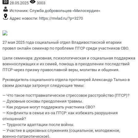
28.05.2025
3003
Источник:
Служба добровольцев «Милосердие»
Адрес новости:
https://mvlad.ru/?p=3270
27 мая 2025 года социальный отдел Владивостокской епархии
провел онлайн семинар по проблеме ПТСР среди участников СВО.
Цели семинара: духовная, психологическая и социальная поддержка
военнослужащих и их семей, помощь в преодолении последствий
ПТСР через призму православной веры, молитвы и общения.
Руководитель социального отдела протоиерей Александр Талько в
своем докладе затронул следующие темы:
— Что такое посттравматическое стрессовое расстройство (ПТСР)?
— Духовные основы преодоления травмы.
— Как родные могут поддержать участника СВО?
— Конфликты в семье из-за ПТСР: как избежать разрушения
отношений?
— Трудности адаптации после войны.
— Участие в церковных служениях (социальное, молодежное,
военно-патриотическое).