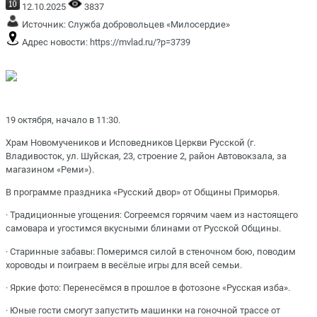
12.10.2025
3837
Источник:
Служба добровольцев «Милосердие»
Адрес новости:
https://mvlad.ru/?p=3739
19 октября, начало в 11:30.
Храм Новомучеников и Исповедников Церкви Русской (г.
Владивосток, ул. Шуйская, 23, строение 2, район Автовокзала, за
магазином «Реми»).
В программе праздника «Русский двор» от Общины Приморья.
· Традиционные угощения: Согреемся горячим чаем из настоящего
самовара и угостимся вкусными блинами от Русской Общины.
· Старинные забавы: Померимся силой в стеночном бою, поводим
хороводы и поиграем в весёлые игры для всей семьи.
· Яркие фото: Перенесёмся в прошлое в фотозоне «Русская изба».
· Юные гости смогут запустить машинки на гоночной трассе от