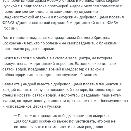
16 апреля клирик храма Новомучеников и исповедников Церкви
Русской г. Владивостока протоиерей Андрей Метелев совместно с
представителями отдела по социальному служению
Владивостокской епархии и приходскими добровольцами посетил
ФГБУЗ «Дальневосточный окружной медицинский центр ФМБА
России».
Гости пришли поздравить с праздником Светлого Христова
Воскресения тех, кто по болезни не смог разделить с близкими
пасхальную радость в храме.
Визит начался с молебна в актовом зале центра, на котором
присутствовал медицинский персонал. Батюшка окропил всех
святой водой, поздравил врачей и медсестёр с Пасхой и
поблагодарил их за ежедневное служение ближним.
Затем отец Андрей вместе с добровольцами посетил пациентов. В
каждой палате прозвучал пасхальный тропарь, батюшка окропил
стены и кровати святой водой, а волонтёры раздавали пациентам
куличи, которые накануне испекли прихожане храма Новомучеников
и исповедников Церкви Русской.
— Пасха — это праздник победы жизни над смертью.
Для болящих особенно важно почувствовать, что они не
оставлены, что о них молятся и с ними разделяют