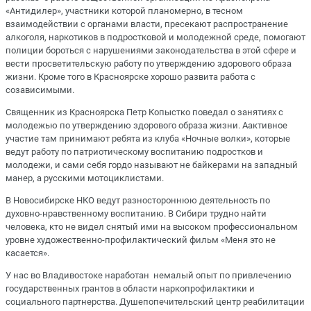
«Антидилер», участники которой планомерно, в тесном
взаимодействии с органами власти, пресекают распространение
алкоголя, наркотиков в подростковой и молодежной среде, помогают
полиции бороться с нарушениями законодательства в этой сфере и
вести просветительскую работу по утверждению здорового образа
жизни. Кроме того в Красноярске хорошо развита работа с
созависимыми.
Священник из Красноярска Петр Копыстко поведал о занятиях с
молодежью по утверждению здорового образа жизни. Аактивное
участие там принимают ребята из клуба «Ночные волки», которые
ведут работу по патриотическому воспитанию подростков и
молодежи, и сами себя гордо называют не байкерами на западный
манер, а русскими мотоциклистами.
В Новосибирске НКО ведут разностороннюю деятельность по
духовно-нравственному воспитанию. В Сибири трудно найти
человека, кто не видел снятый ими на высоком профессиональном
уровне художественно-профилактический фильм «Меня это не
касается».
У нас во Владивостоке наработан немалый опыт по привлечению
государственных грантов в области наркопрофилактики и
социального партнерства. Душепопечительский центр реабилитации