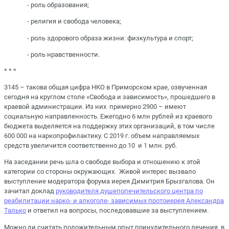
- роль образования;
- религия и свобода человека;
- роль здорового образа жизни: физкультура и спорт;
- роль нравственности.
* * *
3145 – такова общая цифра НКО в Приморском крае, озвученная
сегодня на круглом столе «Свобода и зависимость», прошедшего в
краевой администрации. Из них примерно 2900 – имеют
социальную направленность. Ежегодно 6 млн рублей из краевого
бюджета выделяется на поддержку этих организаций, в том числе
600 000 на наркопрофилактику. С 2019 г. объем направляемых
средств увеличится соответственно до 10 и 1 млн. руб.
На заседании речь шла о свободе выбора и отношению к этой
категории со стороны окружающих. Живой интерес вызвало
выступление модератора форума иерея Димитрия Брызгалова. Он
зачитал доклад
руководителя душепопечительского центра по
реабилитации нарко- и алкоголе- зависимых протоиерея Александра
Талько
и ответил на вопросы, последовавшие за выступлением.
Можно ли считать положительным опыт принудительного лечения в