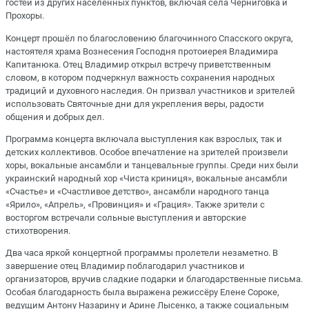
гостей из других населённых пунктов, включая сёла Черниговка и
Прохоры.
Концерт прошёл по благословению благочинного Спасского округа,
настоятеля храма Вознесения Господня протоиерея Владимира
Капитанюка. Отец Владимир открыл встречу приветственным
словом, в котором подчеркнул важность сохранения народных
традиций и духовного наследия. Он призвал участников и зрителей
использовать Святочные дни для укрепления веры, радости
общения и добрых дел.
Программа концерта включала выступления как взрослых, так и
детских коллективов. Особое впечатление на зрителей произвели
хоры, вокальные ансамбли и танцевальные группы. Среди них были
украинский народный хор «Чиста криниця», вокальные ансамбли
«Счастье» и «Счастливое детство», ансамбли народного танца
«Ярило», «Апрель», «Провинция» и «Грация». Также зрители с
восторгом встречали сольные выступления и авторские
стихотворения.
Два часа яркой концертной программы пролетели незаметно. В
завершение отец Владимир поблагодарил участников и
организаторов, вручив сладкие подарки и благодарственные письма.
Особая благодарность была выражена режиссёру Елене Сороке,
ведущим Антону Назарину и Арине Лысенко, а также социальным