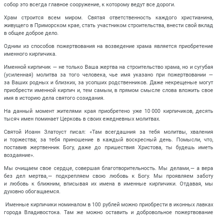
собор это всегда главное сооружение, к которому ведут все дороги.
Храм строится всем миром. Святая ответственность каждого христианина,
живущего в Приморском крае, стать участником строительства, внести свой вклад
в общее доброе дело.
Одним из способов пожертвования на возведение храма является приобретение
именного кирпичика.
Именной кирпичик — не только Ваша жертва на строительство храма, но и сугубая
(усиленная) молитва за того человека, чье имя указано при пожертвовании —
за Ваших родных и близких, за усопших родственников. Даже некрещеные могут
приобрести именной кирпич и, тем самым, в прямом смысле слова вложить свое
имя в историю дела святого созидания.
На данный момент жителями края приобретено уже 10 000 кирпичиков, десять
тысяч имен поминает Церковь в своих ежедневных молитвах.
Святой Иоанн Златоуст писал: «Там всегдашния за тебя молитвы, хваления
и торжества; за тебя приношение в каждый воскресный день. Помысли, что,
поставив жертвенник Богу, даже до пришествия Христова, ты будешь иметь
воздаяние».
Мы очищаем свое сердце, совершая благотворительность. Мы делами, — а вера
без дел мертва, — подкрепляем свою любовь к Богу. Мы проявляем заботу
и любовь к ближним, вписывая их имена в именные кирпичики. Отдавая, мы
духовно обогащаемся.
Именные кирпичики номиналом в 100 рублей можно приобрести в иконных лавках
города Владивостока. Там же можно оставить и добровольное пожертвование