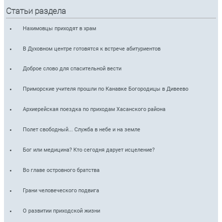
Статьи раздела
Нахимовцы приходят в храм
В Духовном центре готовятся к встрече абитуриентов
Доброе слово для спасительной вести
Приморские учителя прошли по Канавке Богородицы в Дивеево
Архиерейская поездка по приходам Хасанского района
Полет свободный... Служба в небе и на земле
Бог или медицина? Кто сегодня дарует исцеление?
Во главе островного братства
Грани человеческого подвига
О развитии приходской жизни