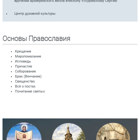
вручении архиерейского жезла епископу Уссурийскому Сергию
Центр духовной культуры
Основы Православия
Крещение
Миропомазание
Исповедь
Причастие
Соборование
Брак (Венчание)
Священство
Всё о постах
Почитание святых