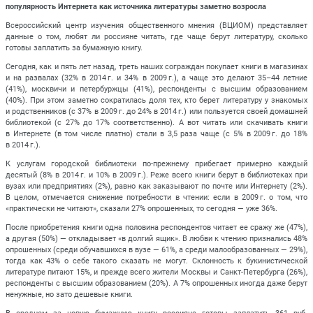
популярность Интернета как источника литературы заметно возросла
Всероссийский центр изучения общественного мнения (ВЦИОМ) представляет
данные о том, любят ли россияне читать, где чаще берут литературу, сколько
готовы заплатить за бумажную книгу.
Сегодня, как и пять лет назад, треть наших сограждан покупает книги в магазинах
и на развалах (32% в 2014 г. и 34% в 2009 г.), а чаще это делают 35–44 летние
(41%), москвичи и петербуржцы (41%), респонденты с высшим образованием
(40%). При этом заметно сократилась доля тех, кто берет литературу у знакомых
и родственников (с 37% в 2009 г. до 24% в 2014 г.) или пользуется своей домашней
библиотекой (с 27% до 17% соответственно). А вот читать или скачивать книги
в Интернете (в том числе платно) стали в 3,5 раза чаще (с 5% в 2009 г. до 18%
в 2014 г.).
К услугам городской библиотеки по-прежнему прибегает примерно каждый
десятый (8% в 2014 г. и 10% в 2009 г.). Реже всего книги берут в библиотеках при
вузах или предприятиях (2%), равно как заказывают по почте или Интернету (2%).
В целом, отмечается снижение потребности в чтении: если в 2009 г. о том, что
«практически не читают», сказали 27% опрошенных, то сегодня — уже 36%.
После приобретения книги одна половина респондентов читает ее сражу же (47%),
а другая (50%) — откладывает «в долгий ящик». В любви к чтению признались 48%
опрошенных (среди обучавшихся в вузе — 61%, а среди малообразованных — 29%),
тогда как 43% о себе такого сказать не могут. Склонность к букинистической
литературе питают 15%, и прежде всего жители Москвы и Санкт-Петербурга (26%),
респонденты с высшим образованием (20%). А 7% опрошенных иногда даже берут
ненужные, но зато дешевые книги.