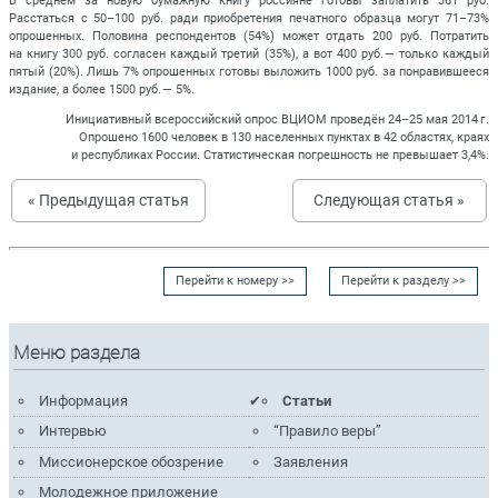
В среднем за новую бумажную книгу россияне готовы заплатить 361 руб.
Расстаться с 50–100 руб. ради приобретения печатного образца могут 71–73%
опрошенных. Половина респондентов (54%) может отдать 200 руб. Потратить
на книгу 300 руб. согласен каждый третий (35%), а вот 400 руб. — только каждый
пятый (20%). Лишь 7% опрошенных готовы выложить 1000 руб. за понравившееся
издание, а более 1500 руб. — 5%.
Инициативный всероссийский опрос ВЦИОМ проведён 24–25 мая 2014 г.
Опрошено 1600 человек в 130 населенных пунктах в 42 областях, краях
и республиках России. Статистическая погрешность не превышает 3,4%.
« Предыдущая статья
Следующая статья »
Перейти к номеру >>
Перейти к разделу >>
Меню раздела
Информация
Статьи
Интервью
“Правило веры”
Миссионерское обозрение
Заявления
Молодежное приложение