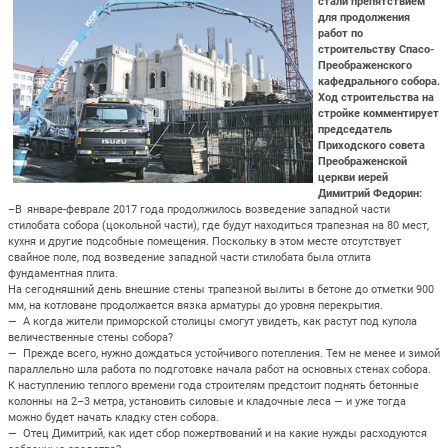
стали препятствием
для продолжения
работ по
строительству Спасо-
Преображенского
кафедрального собора.
Ход строительства на
стройке комментирует
председатель
Приходского совета
Преображенской
церкви иерей
Димитрий Федорин:
–В январе-феврале 2017 года продолжилось возведение западной части
стилобата собора (цокольной части), где будут находиться трапезная на 80 мест,
кухня и другие подсобные помещения. Поскольку в этом месте отсутствует
свайное поле, под возведение западной части стилобата была отлита
фундаментная плита.
На сегодняшний день внешние стены трапезной вылиты в бетоне до отметки 900
мм, на котловане продолжается вязка арматуры до уровня перекрытия.
— А когда жители приморской столицы смогут увидеть, как растут под купола
величественные стены собора?
— Прежде всего, нужно дождаться устойчивого потепления. Тем не менее и зимой
параллельно шла работа по подготовке начала работ на основных стенах собора.
К наступлению теплого времени года строителям предстоит поднять бетонные
колонны на 2–3 метра, установить силовые и кладочные леса — и уже тогда
можно будет начать кладку стен собора.
— Отец Димитрий, как идет сбор пожертвований и на какие нужды расходуются