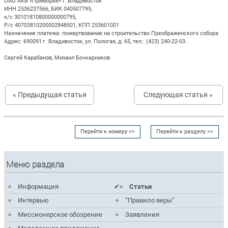
ОАО АКБ «Приморье» г. Владивосток
ИНН 2536237566, БИК 040507795,
к/с 30101810800000000795,
Р/с 40703810200002848501, КПП 253601001
Назначение платежа: пожертвование на строительство Преображенского собора
Адрес: 690091 г. Владивосток, ул. Пологая, д. 65, тел.: (423) 240‑22‑03.
Сергей Карабанов, Михаил Бочкарников
« Предыдущая статья
Следующая статья »
Перейти к номеру >>
Перейти к разделу >>
Меню раздела
Информация
Статьи
Интервью
“Правило веры”
Миссионерское обозрение
Заявления