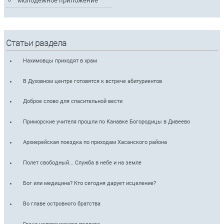
Молодежное приложение
Статьи раздела
Нахимовцы приходят в храм
В Духовном центре готовятся к встрече абитуриентов
Доброе слово для спасительной вести
Приморские учителя прошли по Канавке Богородицы в Дивеево
Архиерейская поездка по приходам Хасанского района
Полет свободный... Служба в небе и на земле
Бог или медицина? Кто сегодня дарует исцеление?
Во главе островного братства