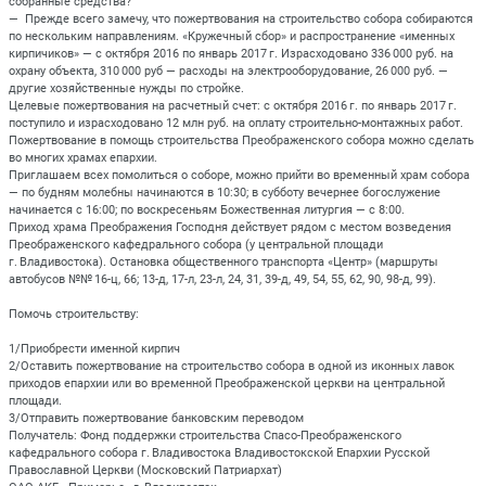
собранные средства?
— Прежде всего замечу, что пожертвования на строительство собора собираются
по нескольким направлениям. «Кружечный сбор» и распространение «именных
кирпичиков» — с октября 2016 по январь 2017 г. Израсходовано 336 000 руб. на
охрану объекта, 310 000 руб — расходы на электрооборудование, 26 000 руб. —
другие хозяйственные нужды по стройке.
Целевые пожертвования на расчетный счет: с октября 2016 г. по январь 2017 г.
поступило и израсходовано 12 млн руб. на оплату строительно-монтажных работ.
Пожертвование в помощь строительства Преображенского собора можно сделать
во многих храмах епархии.
Приглашаем всех помолиться о соборе, можно прийти во временный храм собора
— по будням молебны начинаются в 10:30; в субботу вечернее богослужение
начинается с 16:00; по воскресеньям Божественная литургия — с 8:00.
Приход храма Преображения Господня действует рядом с местом возведения
Преображенского кафедрального собора (у центральной площади
г. Владивостока). Остановка общественного транспорта «Центр» (маршруты
автобусов №№ 16-ц, 66; 13-д, 17-л, 23-л, 24, 31, 39-д, 49, 54, 55, 62, 90, 98-д, 99).
Помочь строительству:
1/Приобрести именной кирпич
2/Оставить пожертвование на строительство собора в одной из иконных лавок
приходов епархии или во временной Преображенской церкви на центральной
площади.
3/Отправить пожертвование банковским переводом
Получатель: Фонд поддержки строительства Спасо-Преображенского
кафедрального собора г. Владивостока Владивостокской Епархии Русской
Православной Церкви (Московский Патриархат)