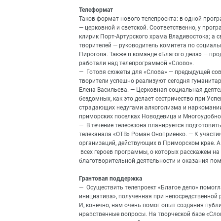
Телеформат
Таков формат нового телепроекта: в одной прог
— церковной и светской. Соответственно, у прог
клирик Порт-Артурского храма Владивостока; а с
творителей — руководитель комитета по социал
Пирогова. Также в команде «Благого дела» — пр
работали над телепрограммой «Слово».
— Готовя сюжеты для «Слова» — предыдущей совм
творители успешно реализуют сегодня гуманитар
Елена Васильева. — Церковная социальная деяте
бездомных, как это делает сестричество при Усп
страдающих недугами алкоголизма и наркомании 
приморских поселках Новодевица и Многоудобно
— В течение телесезона планируется подготовит
телеканала «ОТВ» Роман Оноприенко. — К участи
организаций, действующих в Приморском крае. А
всех героев программы, о которых расскажем на
благотворительной деятельности и оказания п
Грантовая поддержка
— Осуществить телепроект «Благое дело» помог
инициатива», полученная при непосредственной 
И, конечно, нам очень помог опыт создания пуб
нравственные вопросы. На творческой базе «Сло