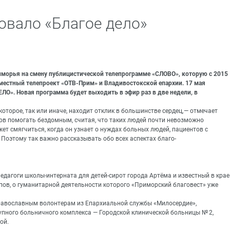
овало «Благое дело»
иморья на смену публицистической телепрограмме «СЛОВО», которую с 2015
местный телепроект «ОТВ-Прим» и Владивостокской епархии. 17 мая
О». Новая программа будет выходить в эфир раз в две недели, в
оторое, так или иначе, находит отклик в большинстве сердец, — отмечает
тов помогать бездомным, считая, что таких людей почти невозможно
ожет смягчиться, когда он узнает о нуждах больных людей, пациентов с
Поэтому так важно рассказывать обо всех аспектах благо-
едагоги школы-интерната для детей-сирот города Артёма и известный в крае
ов, о гуманитарной деятельности которого «Приморский благовест» уже
равославным волонтерам из Епархиальной службы «Милосердие»,
пного больничного комплекса — Городской клинической больницы № 2,
ой.