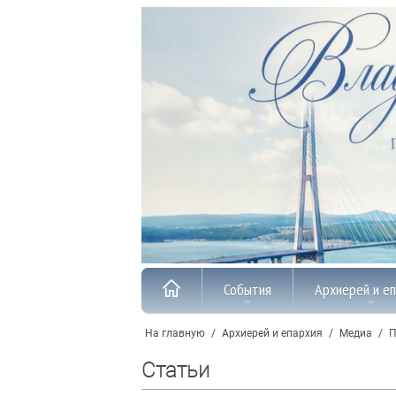
События
Архиерей и е
На главную
/
Архиерей и епархия
/
Медиа
/
П
Статьи