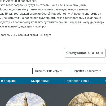
ные участники добрых дел.
, что телепрограмму будут смотреть — она насыщена эмоциями.
обровольцы, — не могут никого оставить равнодушным, — замечает
ела Владивостокской епархии Сергей Карабанов. — А начало системному
м» действительно положила публицистическая телепрограмма «Слово», в
одству и творческому коллективу телекомпании — генеральному директору
ере; и, конечно, ведущему телепро-
программы, и это был огромный труд!
Следующая статья »
Перейти к номеру >>
Перейти к разделу >>
 и епархия
Митрополия
Церковная жизнь