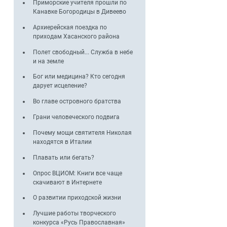
Приморские учителя прошли по
Канавке Богородицы в Дивеево
Архиерейская поездка по
приходам Хасанского района
Полет свободный... Служба в небе
и на земле
Бог или медицина? Кто сегодня
дарует исцеление?
Во главе островного братства
Грани человеческого подвига
Почему мощи святителя Николая
находятся в Италии
Плавать или бегать?
Опрос ВЦИОМ: Книги все чаще
скачивают в Интернете
О развитии приходской жизни
Лучшие работы творческого
конкурса «Русь Православная»