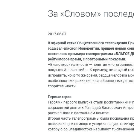
За «Словом» послед
2017-06-07
В эфирной сетке Общественного телевидения Пр
года вел епископ Иннокентий, пришел новый сов
состоялась премьера телепрограммы «БЛАГОЕ ДЕЛ
рейтинговое время, с повторными показами.
–Благотворительность — понятие многогранное, к
владыка Иннокентий. — К примеру, не каждый го
исправить, но, в то же время, сердце человека м
особенностями развития или о брошенных детях. 
творительности.
Первые герои
Героями первого выпуска стали воспитанники и п
социальный деятель Геннадий Викторович Антроп
рассказывал в пасхальном номере.
Вторая часть телепрограммы была посвящена п
оказывающим помощь в уходе за пациентами кру
которую во Владивостоке называют тысячекоечн