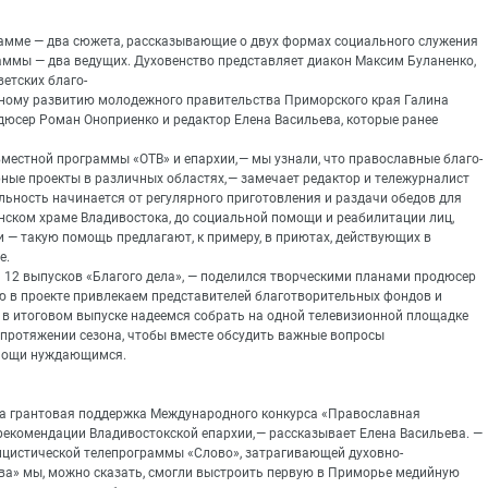
рамме — два сюжета, рассказывающие о двух формах социального служения
раммы — два ведущих. Духовенство представляет диакон Максим Буланенко,
ветских благо-
ьному развитию молодежного правительства Приморского края Галина
одюсер Роман Оноприенко и редактор Елена Васильева, которые ранее
естной программы «ОТВ» и епархии, — мы узнали, что православные благо-
ные проекты в различных областях, — замечает редактор и тележурналист
льность начинается от регулярного приготовления и раздачи обедов для
енском храме Владивостока, до социальной помощи и реабилитации лиц,
— такую помощь предлагают, к примеру, в приютах, действующих в
е.
ь 12 выпусков «Благого дела», — поделился творческими планами продюсер
ю в проекте привлекаем представителей благотворительных фондов и
 в итоговом выпуске надеемся собрать на одной телевизионной площадке
 протяжении сезона, чтобы вместе обсудить важные вопросы
омощи нуждающимся.
ла грантовая поддержка Международного конкурса «Православная
рекомендации Владивостокской епархии, — рассказывает Елена Васильева. —
лицистической телепрограммы «Слово», затрагивающей духовно-
ва» мы, можно сказать, смогли выстроить первую в Приморье медийную