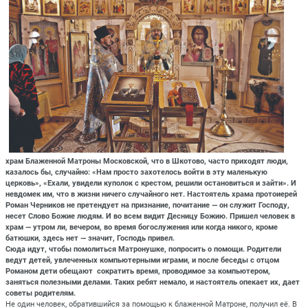
храм Блаженной Матроны Московской, что в Шкотово, часто приходят люди,
казалось бы, случайно: «Нам просто захотелось войти в эту маленькую
церковь», «Ехали, увидели куполок с крестом, решили остановиться и зайти». И
невдомек им, что в жизни ничего случайного нет. Настоятель храма протоиерей
Роман Черников не претендует на признание, почитание — он служит Господу,
несет Слово Божие людям. И во всем видит Десницу Божию. Пришел человек в
храм — утром ли, вечером, во время богослужения или когда никого, кроме
батюшки, здесь нет — значит, Господь привел.
Сюда идут, чтобы помолиться Матронушке, попросить о помощи. Родители
ведут детей, увлеченных компьютерными играми, и после беседы с отцом
Романом дети обещают сократить время, проводимое за компьютером,
заняться полезными делами. Таких ребят немало, и настоятель опекает их, дает
советы родителям.
Не один человек, обратившийся за помощью к блаженной Матроне, получил её. В