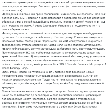
шкотовском храме хранится солидный архив записей прихожан, которые просили
помощи у прорицательницы. Вот некоторые из них (по понятным причинам, имена
не называются):
«С рождения нашего сына врачи ставили нам неутешительные прогнозы: мальчик
родился больным. Я приехал в храм, поговорил с батюшкой, он мне все доходчиво
объяснил, и мы с женой каждый день молились Господу и святой Матроне. И наш
сын пошел на поправку. Я очень благодарен батюшке за поддержку, за то, что
помог сберечь сына».
«Моему сыну в пять с половиной лет поставили диагноз «артрит тазобедренных
суставов». Он лежал в детской больнице. По совету отца Романа мы натирали его
маслом от святой Матронушки. Через месяц на УЗИ межсуставную жидкость в
тазобедренном суставе обнаружили. Слава Богу! За все спасибо Матронушке!».
«Я хочу поблагодарить святую Матронушку за беременность, наступившую чудом.
После неудачного ЭКО мы собирались повторить эту процедуру, но узнали про
храм святой Матроны. Дома у меня есть икона святой Матроны, и вдруг она упала
- я решила, что это знак, и в сентябре приехала в храм попросить о помощи. А
сейчас, в ноябре, узнала, что беременна. Без ЭКО!!! Спасибо большое Матронушке!
Слава Господу Богу!».
«Отец Роман молод, но глубокие знания и главное вера в высокое Божие
покровительство помогает ему общаться как с юными прихожанами, так и с
людьми зрелыми, почтенными. Труды настоятеля храма направлены, главным
образом, на то, чтобы каждый, кто ищет Бога, нашёл Его, следовал православной
традиции.
Самая большая мечта настоятеля храма - построить большое здание храма, такое,
какое было в Шкотово до революции. А пока в сентябре заложен нулевой цикл
под воскресную школу. Настоятель сам принимал участие в строительных
работах. В юности окончил училище, получил диплом сварщика, вот он сейчас и
пригодился. Варил арматуру, заливал вместе с рабочими бетон. Есть проект