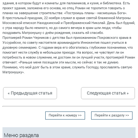
здания, в котором будут и комнаты для паломников, и кухня, и библиотека. Есть
проект здания, заложена его основа, но отец Роман не торопится говорить о
планах на завершение строительства: «Построишь планы - насмешишь Бога».
В престольный праздник, 22 ноября служил в храме святой блаженной Матроны
Московской епископ Находкинский и Преображенский Николай. День был будний,
с утра народу было немного, но до самого вечера в храм шли люди, чтобы
поздравить Матронушку с днём рождения, сказать ей спасибо.
Протоиерей Роман Черников с детства был прихожанином Покровского храма в
Уссурийске, по совету настоятеля архимандрита Иннокентия пошел учиться в
духовную семинарию. С годами вера его обогатилась глубокими познаниями, что
помогает нести службу в небольшом приходе. На вопрос, не чувствует ли он
потребность в новом служении, не достоин ли он лучшей участи, протоиерей Роман
отвечает: «Раньше меня посещали эти мысли, но сейчас я так не думаю.
Понимаю, что мой долг быть в этом храме, служить Господу, прославлять святую
Матронушку».
« Предыдущая статья
Следующая статья »
Перейти к номеру >>
Перейти к разделу >>
Меню раздела