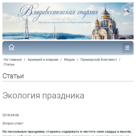
На главную
/
Архиерей и епархия
/
Медиа
/
Приморский Благовест
/
Статьи
Статьи
Экология праздника
2018-04-06
Вопрос-ответ
На пасхальные праздники, стараясь содержать в чистоте свои сердца и мысли,