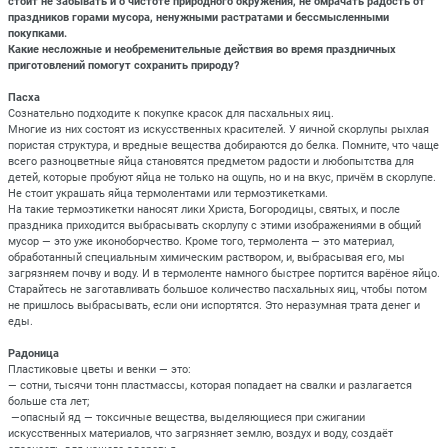
стоит не забывать и о чистоте природного окружения, не омрачать радость от
праздников горами мусора, ненужными растратами и бессмысленными
покупками.
Какие несложные и необременительные действия во время праздничных
приготовлений помогут сохранить природу?
Пасха
Сознательно подходите к покупке красок для пасхальных яиц.
Многие из них состоят из искусственных красителей. У яичной скорлупы рыхлая
пористая структура, и вредные вещества добираются до белка. Помните, что чаще
всего разноцветные яйца становятся предметом радости и любопытства для
детей, которые пробуют яйца не только на ощупь, но и на вкус, причём в скорлупе.
Не стоит украшать яйца термолентами или термоэтикетками.
На такие термоэтикетки наносят лики Христа, Богородицы, святых, и после
праздника приходится выбрасывать скорлупу с этими изображениями в общий
мусор — это уже иконоборчество. Кроме того, термолента — это материал,
обработанный специальным химическим раствором, и, выбрасывая его, мы
загрязняем почву и воду. И в термоленте намного быстрее портится варёное яйцо.
Старайтесь не заготавливать большое количество пасхальных яиц, чтобы потом
не пришлось выбрасывать, если они испортятся. Это неразумная трата денег и
еды.
Радоница
Пластиковые цветы и венки — это:
— сотни, тысячи тонн пластмассы, которая попадает на свалки и разлагается
больше ста лет;
—опасный яд — токсичные вещества, выделяющиеся при сжигании
искусственных материалов, что загрязняет землю, воздух и воду, создаёт