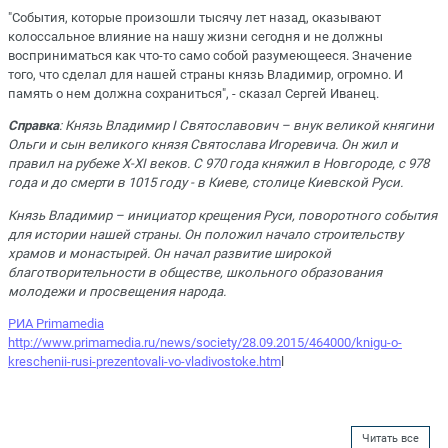
"События, которые произошли тысячу лет назад, оказывают
колоссальное влияние на нашу жизни сегодня и не должны
восприниматься как что-то само собой разумеющееся. Значение
того, что сделал для нашей страны князь Владимир, огромно. И
память о нем должна сохраниться", - сказал Сергей Иванец.
Справка
: Князь Владимир I Святославович – внук великой княгини
Ольги и сын великого князя Святослава Игоревича. Он жил и
правил на рубеже X-XI веков. С 970 года княжил в Новгороде, с 978
года и до смерти в 1015 году - в Киеве, столице Киевской Руси.
Князь Владимир – инициатор крещения Руси, поворотного события
для истории нашей страны. Он положил начало строительству
храмов и монастырей. Он начал развитие широкой
благотворительности в обществе, школьного образования
молодежи и просвещения народа.
РИА Primamedia
http://www.primamedia.ru/news/society/28.09.2015/464000/knigu-o-
kreschenii-rusi-prezentovali-vo-vladivostoke.htm
l
Читать все