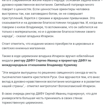
нить к современной жизни нашего народа. Основная задача книги –
духовно-нравственное воспитание. Святейший патриарх много
говорит о ценностях. Если ценностные ориентиры человека
выстроены так, как заповедано богом, он не совершает
преступлений, борется с грехами и вредными привычками. Это
сказывается и на духовном благосостоянии государства. И, когда мы
говорим о князе Владимире, то вспоминаем, что он заботился не
только о материальном, но и о духовном благосостоянии своего
народа", - сказал владыка Иларион.
Стоит отметить, что издание можно приобрести в церковных и
светских книжных магазинах.
Также в ходе церемонии владыка Иларион вручил юбилейные
медали
ректору ДВФУ Сергею Иванцу и проректору ДВФУ по
международным отношениям Владимиру Курилову
.
"Эти медали выпущены по решению священного синода в честь
тысячелетия памяти крестителя Руси. Они вручаются тем, кто внес
вклад в духовно-нравственное воспитание молодежи и в развитие
нашей страны", - отметил митрополит Волоколамский Иларион.
В свою очередь ректор ДВФУ Сергей Иванец подчеркнул, что для
университета большая честь принимать в своих стенах
торжественную церемонию.