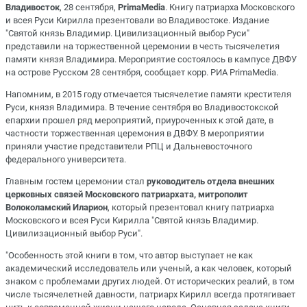
Владивосток
, 28 сентября,
PrimaMedia
. Книгу патриарха Московского
и всея Руси Кирилла презентовали во Владивостоке. Издание
"Святой князь Владимир. Цивилизационный выбор Руси"
представили на торжественной церемонии в честь тысячелетия
памяти князя Владимира. Мероприятие состоялось в кампусе ДВФУ
на острове Русском 28 сентября, сообщает корр. РИА PrimaMedia.
Напомним, в 2015 году отмечается тысячелетие памяти крестителя
Руси, князя Владимира. В течение сентября во Владивостокской
епархии прошел ряд мероприятий, приуроченных к этой дате, в
частности торжественная церемония в ДВФУ. В мероприятии
приняли участие представители РПЦ и Дальневосточного
федерального университета.
Главным гостем церемонии стал
руководитель отдела внешних
церковных связей Московского патриархата, митрополит
Волоколамский Иларион
, который презентовал книгу патриарха
Московского и всея Руси Кирилла "Святой князь Владимир.
Цивилизационный выбор Руси".
"Особенность этой книги в том, что автор выступает не как
академический исследователь или ученый, а как человек, который
знаком с проблемами других людей. От исторических реалий, в том
числе тысячелетней давности, патриарх Кирилл всегда протягивает