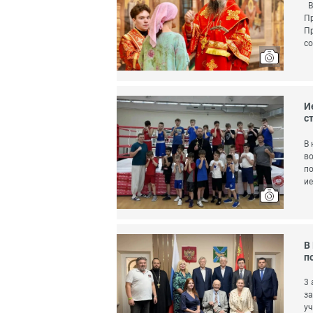
Ве
Пр
Пр
со
И
с
В 
во
по
и
В
п
3 
за
уч