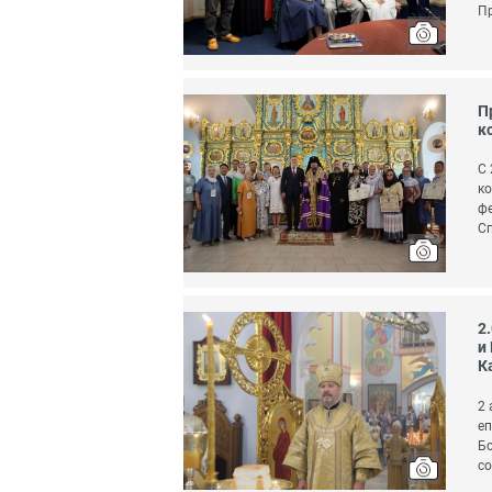
Пр
П
к
С 
ко
фе
Сп
2
и
К
2 
еп
Бо
со