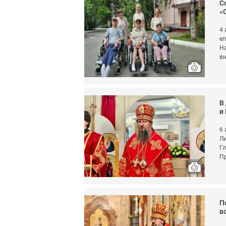
С
«
4 
еп
На
в
В
и
6 
Ли
Гл
Пр
П
в