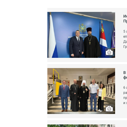
И
П
5 
еп
Да
Гр
В
ф
6 
ра
п
и 