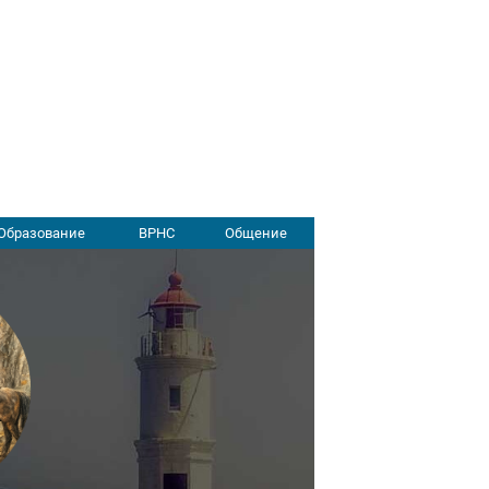
Образование
ВРНС
Общение