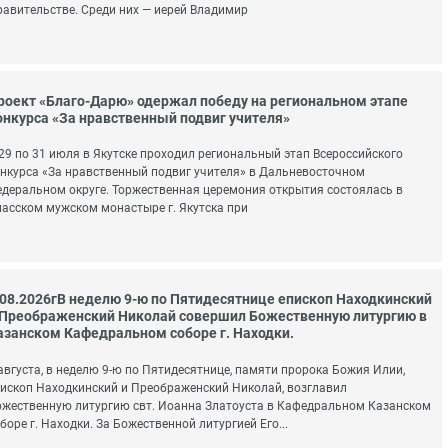
авительстве. Среди них — иерей Владимир
роект «Благо-Дарю» одержал победу на региональном этапе
онкурса «За нравственный подвиг учителя»
29 по 31 июля в Якутске проходил региональный этап Всероссийского
нкурса «За нравственный подвиг учителя» в Дальневосточном
деральном округе. Торжественная церемония открытия состоялась в
асском мужском монастыре г. Якутска при
.08.2026гВ неделю 9-ю по Пятидесятнице епископ Находкинский
 Преображенский Николай совершил Божественную литургию в
азанском Кафедральном соборе г. Находки.
августа, в неделю 9-ю по Пятидесятнице, памяти пророка Божия Илии,
ископ Находкинский и Преображенский Николай, возглавил
жественную литургию свт. Иоанна Златоуста в Кафедральном Казанском
боре г. Находки. За Божественной литургией Его...