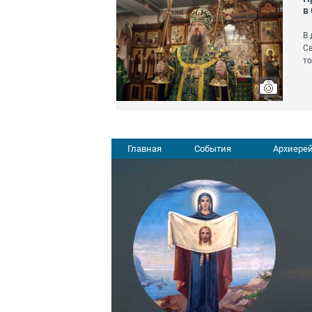
в
В 
Се
т
Главная
События
Архиерей