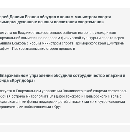
ерей Даниил Есаков обсудил с новым министром спорта
риморья духовные основы воспитания спортсменов
августа во Владивостоке состоялась рабочая встреча руководителя
архиальной комиссии по вопросам физической культуры и спорта иерея
ниила Есакова с новым министром спорта Приморского края Дмитрием
афом. Первое знакомство сторон прошло в
 Епархиальном управлении обсудили сотрудничество епархии и
онда «Круг добра»
августа в Епархиальном управлении Влаливостокской епархии состоялась
бочая встреча митрополита Владивостокского и Приморского Павла с
редставителями фонда поддержки детей с тяжелыми жизнеугрожающими
хроническими заболеваниями «Круг