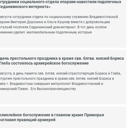
отрудники социального отдела епархии навестили подопечных
Седанкинского интерната»
августа сотрудники отдела по социальному служению Владивостокской
архии Виктория Дорохина и Ольга Кушнер вместе с добровольцем
тальей посетили Седанкинский дом-интернат. В тот день особое
нимание уделил. маломобильным подопечным, которые
 день престольного праздника в храме свв. блгвв. князей Бориса
 Глеба состоялось архиерейское богослужение
августа, в день памяти свв. блгвв. князей-страстотерпцев Бориса и Глеба,
тургию престольного праздника в храме свв. блгвв. князей Бориса и
еба г. Владивостока совершил митрополит Владивостокский и
иморский Павел. Его Высокопреосвященству
олиелейное богослужение в главном храме Приморья
озглавил правящий архиерей