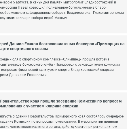
чером 5 августа, в канун дня памяти митрополит Владивостокский и
иморский Павел совершил полиелейное богослужение в Спасо-
еображенском кафедральном соборе г. Владивостока. Главе митрополии
служили: ключарь собора иерей Максим
ерей Даниил Есаков благословил юных боксеров «Приморца» на
тарте спортивного сезона
конце июля в спортивном комплексе «Олимпиец» прошла встреча
спитанников боксерского клуба «Приморец» с руководителем комиссии
 вопросам физической культуры и спорта Владивостокской епархии
ереем Даниилом Есаковым и
 Правительстве края прошло заседание Комиссии по вопросам
омилования с участием клирика епархии
августа в здании Правительства Приморского края состоялось очередное
седание Комиссии по вопросам помилования. В мероприятии приняли
астие члены коллегиального органа, действующего при региональном