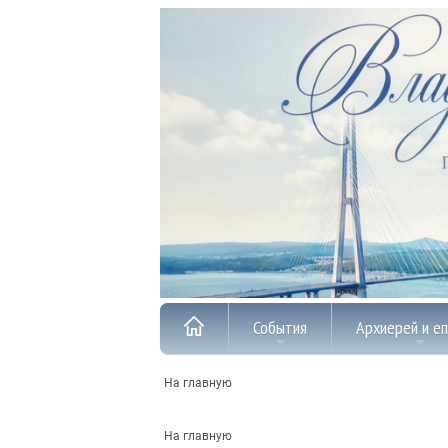
События
Архиерей и е
На главную
На главную