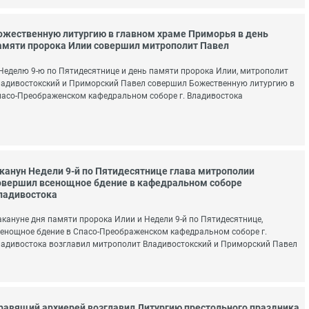
ожественную литургию в главном храме Приморья в день
амяти пророка Илии совершил митрополит Павел
Неделю 9-ю по Пятидесятнице и день памяти пророка Илии, митрополит
адивостокский и Приморский Павел совершил Божественную литургию в
асо-Преображенском кафедральном соборе г. Владивостока
 канун Недели 9-й по Пятидесятнице глава митрополии
овершил всенощное бдение в кафедральном соборе
ладивостока
кануне дня памяти пророка Илии и Недели 9-й по Пятидесятнице,
енощное бдение в Спасо-Преображенском кафедральном соборе г.
адивостока возглавил митрополит Владивостокский и Приморский Павел
равящий архиерей возглавил Литургию престольного праздника