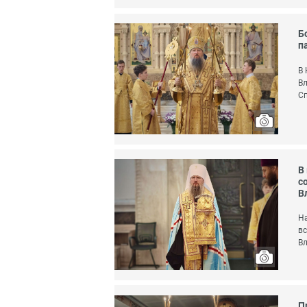
Б
п
В 
Вл
Сп
В
с
В
На
вс
Вл
П