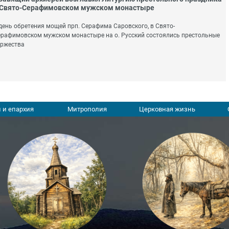
 Свято-Серафимовском мужском монастыре
день обретения мощей прп. Серафима Саровского, в Свято-
рафимовском мужском монастыре на о. Русский состоялись престольные
оржества
 и епархия
Митрополия
Церковная жизнь