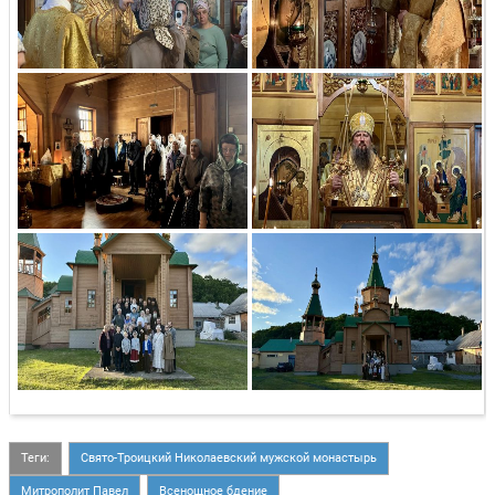
Теги:
Свято-Троицкий Николаевский мужской монастырь
Митрополит Павел
Всенощное бдение