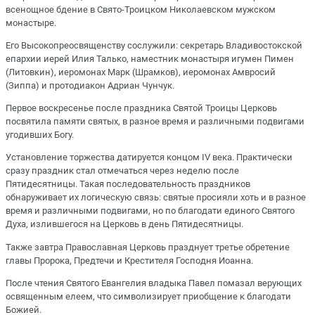
всенощное бдение в Свято-Троицком Николаевском мужском
монастыре.
Его Высокопреосвященству сослужили: секретарь Владивостокской
епархии иерей Илия Талько, наместник монастыря игумен Пимен
(Литовкин), иеромонах Марк (Шрамков), иеромонах Амвросий
(Зиппа) и протодиакон Адриан Чунчук.
Первое воскресенье после праздника Святой Троицы Церковь
посвятила памяти святых, в разное время и различными подвигами
угодивших Богу.
Установление торжества датируется концом IV века. Практически
сразу праздник стал отмечаться через неделю после
Пятидесятницы. Такая последовательность праздников
обнаруживает их логическую связь: святые просияли хоть и в разное
время и различными подвигами, но по благодати единого Святого
Духа, излившегося на Церковь в день Пятидесятницы.
Также завтра Православная Церковь празднует третье обретение
главы Пророка, Предтечи и Крестителя Господня Иоанна.
После чтения Святого Евангелия владыка Павел помазал верующих
освященным елеем, что символизирует приобщение к благодати
Божией.