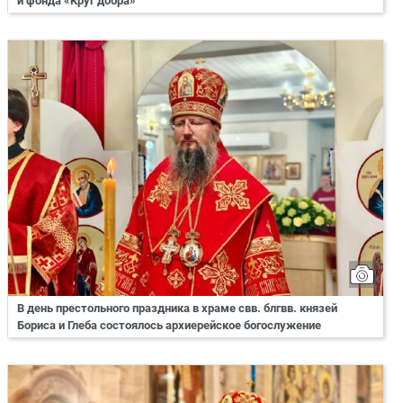
и фонда «Круг добра»
В день престольного праздника в храме свв. блгвв. князей
Бориса и Глеба состоялось архиерейское богослужение