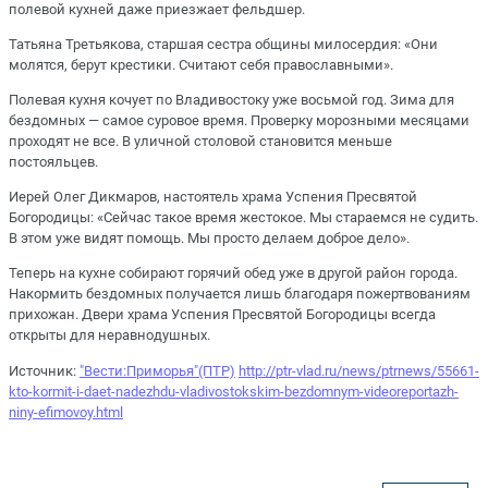
полевой кухней даже приезжает фельдшер.
Татьяна Третьякова, старшая сестра общины милосердия: «Они
молятся, берут крестики. Считают себя православными».
Полевая кухня кочует по Владивостоку уже восьмой год. Зима для
бездомных — самое суровое время. Проверку морозными месяцами
проходят не все. В уличной столовой становится меньше
постояльцев.
Иерей Олег Дикмаров, настоятель храма Успения Пресвятой
Богородицы: «Сейчас такое время жестокое. Мы стараемся не судить.
В этом уже видят помощь. Мы просто делаем доброе дело».
Теперь на кухне собирают горячий обед уже в другой район города.
Накормить бездомных получается лишь благодаря пожертвованиям
прихожан. Двери храма Успения Пресвятой Богородицы всегда
открыты для неравнодушных.
Источник:
"Вести:Приморья"(ПТР)
http://ptr-vlad.ru/news/ptrnews/55661-
kto-kormit-i-daet-nadezhdu-vladivostokskim-bezdomnym-videoreportazh-
niny-efimovoy.html