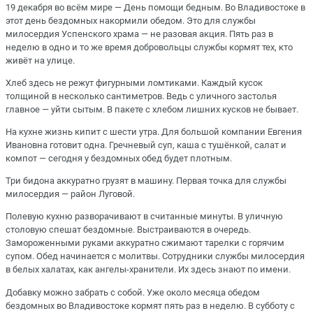
19 декабря во всём мире — День помощи бедным. Во Владивостоке в
этот день бездомных накормили обедом. Это для службы
милосердия Успенского храма — не разовая акция. Пять раз в
неделю в одно и то же время добровольцы службы кормят тех, кто
живёт на улице.
Хлеб здесь не режут фигурными ломтиками. Каждый кусок
толщиной в несколько сантиметров. Ведь с уличного застолья
главное — уйти сытым. В пакете с хлебом лишних кусков не бывает.
На кухне жизнь кипит с шести утра. Для большой компании Евгения
Ивановна готовит одна. Гречневый суп, каша с тушёнкой, салат и
компот — сегодня у бездомных обед будет плотным.
Три бидона аккуратно грузят в машину. Первая точка для службы
милосердия — район Луговой.
Полевую кухню разворачивают в считанные минуты. В уличную
столовую спешат бездомные. Выстраиваются в очередь.
Замороженными руками аккуратно сжимают тарелки с горячим
супом. Обед начинается с молитвы. Сотрудники службы милосердия
в белых халатах, как ангелы-хранители. Их здесь знают по имени.
Добавку можно забрать с собой. Уже около месяца обедом
бездомных во Владивостоке кормят пять раз в неделю. В субботу с