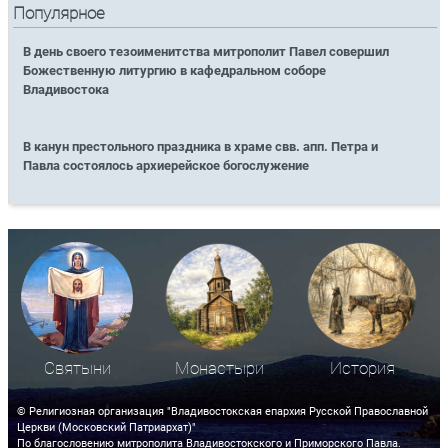
Популярное
В день своего тезоименитства митрополит Павел совершил
Божественную литургию в кафедральном соборе
Владивостока
В канун престольного праздника в храме свв. апп. Петра и
Павла состоялось архиерейское богослужение
Святыни
Монастыри
История
© Религиозная организация "Владивостокская епархия Русской Православной
Церкви (Московский Патриархат)"
По благословению митрополита Владивостокского и Приморского Павла.