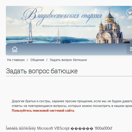
На главную
/
Общение
/
Задать вопрос батюшке
Задать вопрос батюшке
Дорогие братья и сестры, заранее просим прощения, если мы не будем дават
ответы на повторяющиеся вопросы, которые можно посмотреть в нашем архи
Пользуйтесь поисковой системой сайта.
Îøèáêà âûïîëíåíèÿ Microsoft VBScript
������ '800a000d'