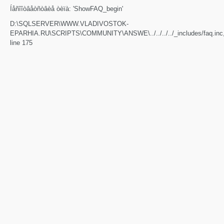
Íåñîîòâåòñòâèå òèïà: 'ShowFAQ_begin'
D:\SQLSERVER\WWW.VLADIVOSTOK-
EPARHIA.RU\SCRIPTS\COMMUNITY\ANSWE\../../../../_includes/faq.inc
line 175