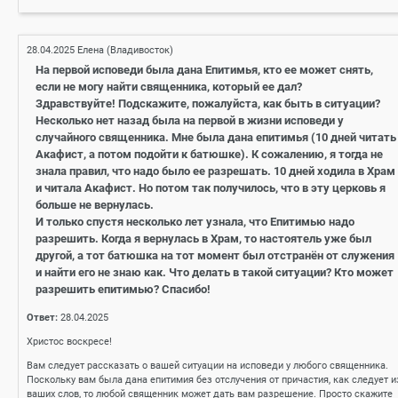
28.04.2025
Елена (Владивосток)
На первой исповеди была дана Епитимья, кто ее может снять,
если не могу найти священника, который ее дал?
Здравствуйте! Подскажите, пожалуйста, как быть в ситуации?
Несколько нет назад была на первой в жизни исповеди у
случайного священника. Мне была дана епитимья (10 дней читать
Акафист, а потом подойти к батюшке). К сожалению, я тогда не
знала правил, что надо было ее разрешать. 10 дней ходила в Храм
и читала Акафист. Но потом так получилось, что в эту церковь я
больше не вернулась.
И только спустя несколько лет узнала, что Епитимью надо
разрешить. Когда я вернулась в Храм, то настоятель уже был
другой, а тот батюшка на тот момент был отстранён от служения
и найти его не знаю как. Что делать в такой ситуации? Кто может
разрешить епитимью? Спасибо!
Ответ:
28.04.2025
Христос воскресе!
Вам следует рассказать о вашей ситуации на исповеди у любого священника.
Поскольку вам была дана епитимия без отслучения от причастия, как следует и
ваших слов, то любой священник может дать вам разрешение. Просто скажите