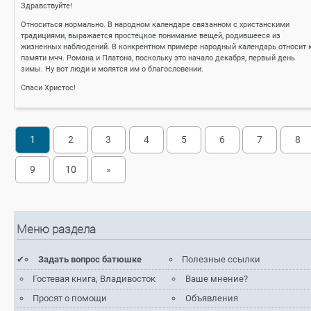
Здравствуйте!
Относиться нормально. В народном календаре связанном с христанскими
традициями, выражается простецкое понимание вещей, родившееся из
жизненных наблюдений. В конкрентном примере народный календарь относит 
памяти мчч. Романа и Платона, поскольку это начало декабря, первый день
зимы. Ну вот люди и молятся им о благословении.
Спаси Христос!
1
2
3
4
5
6
7
8
9
10
»
Меню раздела
Задать вопрос батюшке
Полезные ссылки
Гостевая книга, Владивосток
Ваше мнение?
Просят о помощи
Объявления