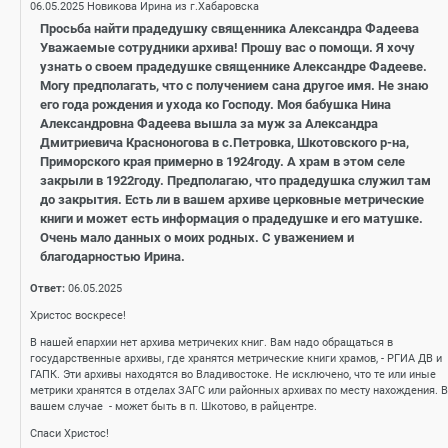
06.05.2025
Новикова Ирина из г.Хабаровска
Просьба найти прадедушку священника Александра Фадеева
Уважаемые сотрудники архива! Прошу вас о помощи. Я хочу
узнать о своем прадедушке священнике Александре Фадееве.
Могу предполагать, что с получением сана другое имя. Не знаю
его года рождения и ухода ко Господу. Моя бабушка Нина
Александровна Фадеева вышла за муж за Александра
Дмитриевича Красноногова в с.Петровка, Шкотовского р-на,
Приморского края примерно в 1924году. А храм в этом селе
закрыли в 1922году. Предполагаю, что прадедушка служил там
до закрытия. Есть ли в вашем архиве церковные метрические
книги и может есть информация о прадедушке и его матушке.
Очень мало данных о моих родных. С уважением и
благодарностью Ирина.
Ответ:
06.05.2025
Христос воскресе!
В нашей епархии нет архива метричеких книг. Вам надо обращаться в
государственные архивы, где хранятся метрические книги храмов, - РГИА ДВ и
ГАПК. Эти архивы находятся во Владивостоке. Не исключено, что те или иные
метрики хранятся в отделах ЗАГС или районных архивах по месту нахождения. В
вашем случае - может быть в п. Шкотово, в райцентре.
Спаси Христос!