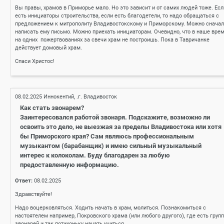
Вы правы, храмов в Приморье мало. Но это зависит и от самих людей тоже. Есл
есть инициаторы строительства, если есть благодетели, то надо обращаться с
предложением к митрополиту Владивостокскому и Приморскому. Можно снача
написать ему письмо. Можно приехать инициаторам. Очевидно, что в наше вре
на одних пожертвованиях за свечи храм не построишь. Пока в Тавричанке
действует домовый храм.
Спаси Христос!
08.02.2025
Иннокентий, .г. Владивосток
Как стать звонарем?
Заинтересовался работой звонаря. Подскажите, возможно ли
освоить это дело, не выезжая за пределы Владивостока или хотя
бы Приморского края? Сам являюсь профессиональным
музыкантом (барабанщик) и имею сильный музыкальный
интерес к колоколам. Буду благодарен за любую
предоставленную информацию.
Ответ:
08.02.2025
Здравствуйте!
Надо воцерковляться. Ходить начать в храм, молиться. Познакомиться с
настоятелем например, Покровского храма (или любого другого), где есть груп
звонарей и так потихоньку начать учиться.