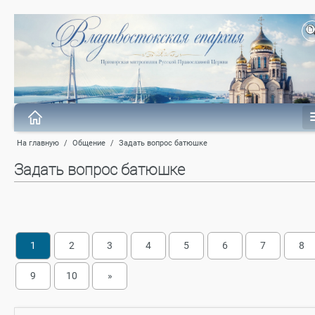
На главную
/
Общение
/
Задать вопрос батюшке
Задать вопрос батюшке
1
2
3
4
5
6
7
8
9
10
»