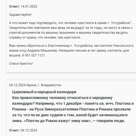
Ответ:
14.01.2025
Здравствуйте!
А кто может еще подтвердить, что человек крестился в храме г. Уссурийска?...
Свидетельство повторное вам вряд ли выдадут за те годы, но могут в связи с
утратой документов по вашему прошению и вашему свидетельству выдать
справку от храма, что человек там крестился.
Вам нужно обратиться к благочинному г. Уссурийска, настоятелю Никольского
храма отцу Андрею Машанову. Напишите письмо в чат храма, контакты для
воцапа: 8 951 027 1121.
Спаси Христос!
04.12.2024
Ирина, г. Владивосток
Церковный и народный календари
Как православному человеку относиться к народному
календарю? Например, что 1 декабря - память св. мчч. Платона и
Романа - на Руси Зимоуказателями Платона и Романа прозвали
за то, что по их дню судили о том, какой будет начинающаяся
зима. «Платон да Роман кажут зиму нам», — говорили люди.
Ответ:
04.12.2024