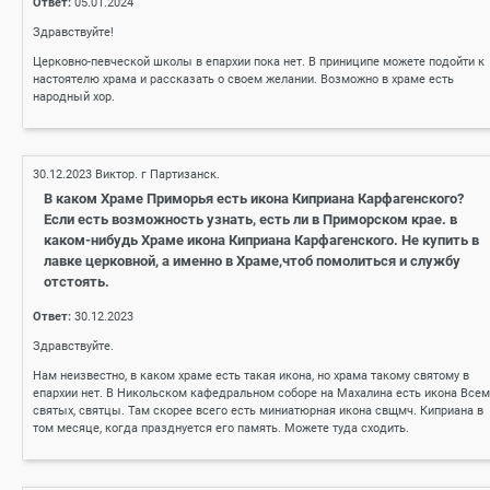
Ответ:
05.01.2024
Здравствуйте!
Церковно-певческой школы в епархии пока нет. В приниципе можете подойти к
настоятелю храма и рассказать о своем желании. Возможно в храме есть
народный хор.
30.12.2023
Виктор. г Партизанск.
В каком Храме Приморья есть икона Киприана Карфагенского?
Если есть возможность узнать, есть ли в Приморском крае. в
каком-нибудь Храме икона Киприана Карфагенского. Не купить в
лавке церковной, а именно в Храме,чтоб помолиться и службу
отстоять.
Ответ:
30.12.2023
Здравствуйте.
Нам неизвестно, в каком храме есть такая икона, но храма такому святому в
епархии нет. В Никольском кафедральном соборе на Махалина есть икона Всем
святых, святцы. Там скорее всего есть миниатюрная икона свщмч. Киприана в
том месяце, когда празднуется его память. Можете туда сходить.