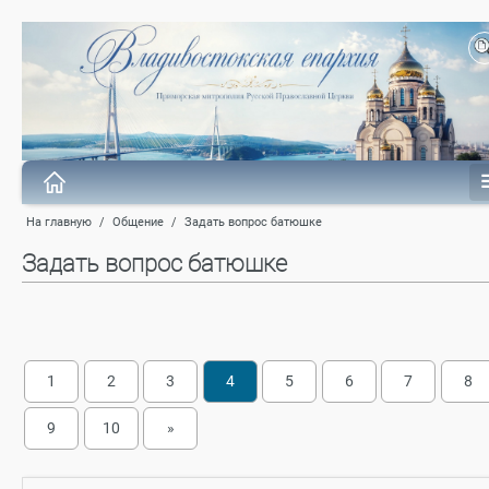
На главную
/
Общение
/
Задать вопрос батюшке
Задать вопрос батюшке
1
2
3
4
5
6
7
8
9
10
»