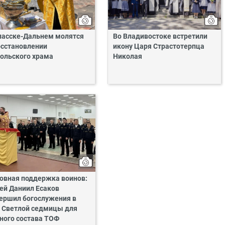
пасске-Дальнем молятся
Во Владивостоке встретили
осстановлении
икону Царя Страстотерпца
ольского храма
Николая
овная поддержка воинов:
ей Даниил Есаков
ершил богослужения в
 Светлой седмицы для
ного состава ТОФ