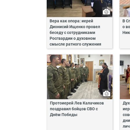
Вера как опора: иерей
В С
Дионисий Ищенко провел
о в
беседу с сотрудниками
Ник
Росгвардии о духовном
смысле ратного служения
Протоиерей Лев Калачиков
Дух
поздравил бойцов СВО с
иер
Днём Победы
сов
дни
лич