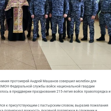
очиния протоиерей Андрей Машанов совершил молебен для
 ОМОН Федеральной службы войск национальной гвардии
ялось в преддверии празднования 215-летия войск правопорядка и
ился к присутствующим с пастырским словом, выразив пожелания
шка подчеркнул важность духовной поддержки в служении и