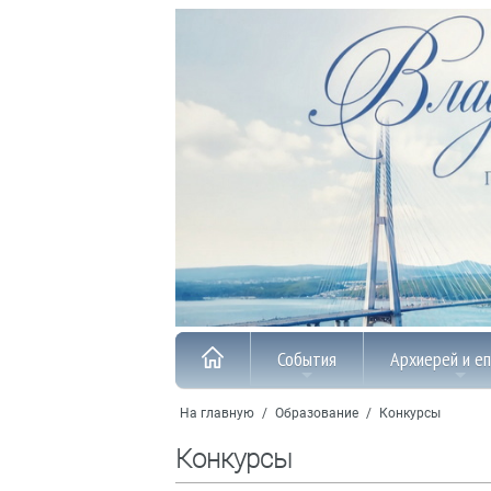
События
Архиерей и е
На главную
/
Образование
/
Конкурсы
Конкурсы