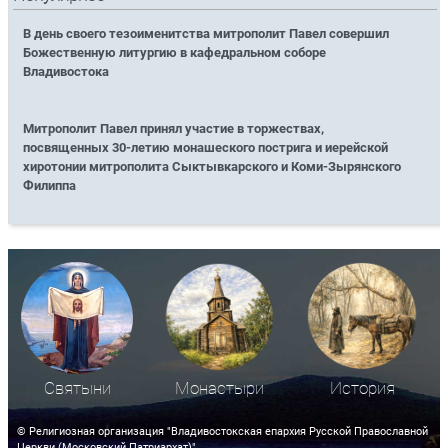
В день своего тезоименитства митрополит Павел совершил
Божественную литургию в кафедральном соборе
Владивостока
Митрополит Павел принял участие в торжествах,
посвященных 30-летию монашеского пострига и иерейской
хиротонии митрополита Сыктывкарского и Коми-Зырянского
Филиппа
Святыни
Монастыри
История
© Религиозная организация "Владивостокская епархия Русской Православной
Церкви (Московский Патриархат)"