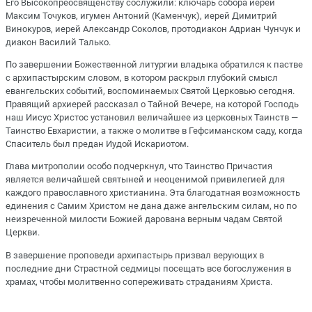
Его Высокопреосвященству сослужили: ключарь собора иерей
Максим Точуков, игумен Антоний (Каменчук), иерей Димитрий
Винокуров, иерей Александр Соколов, протодиакон Адриан Чунчук и
диакон Василий Талько.
По завершении Божественной литургии владыка обратился к пастве
с архипастырским словом, в котором раскрыл глубокий смысл
евангельских событий, воспоминаемых Святой Церковью сегодня.
Правящий архиерей рассказал о Тайной Вечере, на которой Господь
наш Иисус Христос установил величайшее из церковных Таинств —
Таинство Евхаристии, а также о молитве в Гефсиманском саду, когда
Спаситель был предан Иудой Искариотом.
Глава митрополии особо подчеркнул, что Таинство Причастия
является величайшей святыней и неоценимой привилегией для
каждого православного христианина. Эта благодатная возможность
единения с Самим Христом не дана даже ангельским силам, но по
неизреченной милости Божией дарована верным чадам Святой
Церкви.
В завершение проповеди архипастырь призвал верующих в
последние дни Страстной седмицы посещать все богослужения в
храмах, чтобы молитвенно сопереживать страданиям Христа.