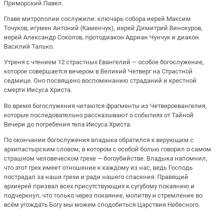
Приморский Павел.
Главе митрополии сослужили: ключарь собора иерей Максим
Точуков, игумен Антоний (Каменчук), иерей Димитрий Винокуров,
иерей Александр Соколов, протодиакон Адриан Чунчук и диакон
Василий Талько.
Утреня с чтением 12 страстных Евангелий — особое богослужение,
которое совершается вечером в Великий Четверг на Страстной
седмице. Оно посвящено воспоминанию страданий и крестной
смерти Иисуса Христа.
Во время богослужения читаются фрагменты из Четвероевангелия,
которые последовательно рассказывают о событиях от Тайной
Вечери до погребения тела Иисуса Христа.
По окончании богослужения владыка обратился к верующим с
архипастырским словом, в котором с особой болью говорил о самом
страшном человеческом грехе — богоубийстве. Владыка напомнил,
что этот грех имеет отношение к каждому из нас, ведь Господь
пострадал за наши грехи и ради нашего спасения. Правящий
архиерей призвал всех присутствующих к сугубому покаянию и
подчеркнул, что только через покаяние, молитву и стремление во
всём угождать Богу мы можем сподобиться Царствия Небесного.