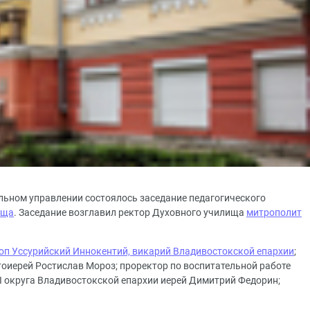
льном управлении состоялось заседание педагогического
ища
. Заседание возглавил ректор Духовного училища
митрополит
оп Уссурийский Иннокентий, викарий Владивостокской епархии
;
тоиерей Ростислав Мороз; проректор по воспитательной работе
I округа Владивостокской епархии иерей Димитрий Федорин;