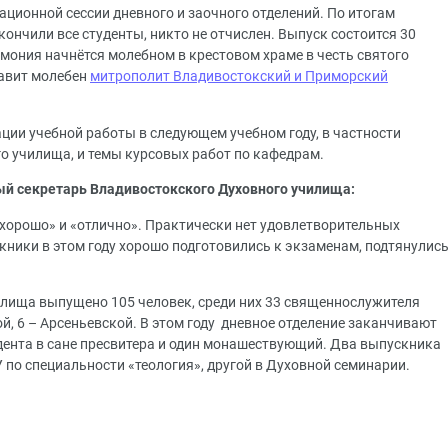
ационной сессии дневного и заочного отделений. По итогам
кончили все студенты, никто не отчислен. Выпуск состоится 30
емония начнётся молебном в крестовом храме в честь святого
лавит молебен
митрополит Владивостокский и Приморский
ции учебной работы в следующем учебном году, в частности
о училища, и темы курсовых работ по кафедрам.
й секретарь Владивостокского Духовного училища:
хорошо» и «отлично». Практически нет удовлетворительных
кники в этом году хорошо подготовились к экзаменам, подтянулис
илища выпущено 105 человек, среди них 33 священнослужителя
й, 6 – Арсеньевской. В этом году дневное отделение заканчивают
удента в сане пресвитера и один монашествующий. Два выпускника
по специальности «теология», другой в Духовной семинарии.