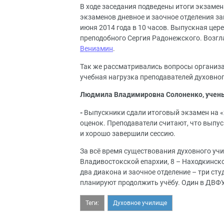
В ходе заседания подведены итоги экзамен
экзаменов дневное и заочное отделения за
июня 2014 года в 10 часов. Выпускная цер
преподобного Сергия Радонежского. Возг
Вениамин
.
Так же рассматривались вопросы организа
учебная нагрузка преподавателей духовног
Людмила Владимировна Солоненко, учены
-
Выпускники сдали итоговый экзамен на «
оценок. Преподаватели считают, что выпус
и хорошо завершили сессию.
За всё время существования духовного уч
Владивостокской епархии, 8 – Находкинско
два диакона и заочное отделение – три ст
планируют продолжить учёбу. Один в ДВФУ 
Теги:
Духовное училище