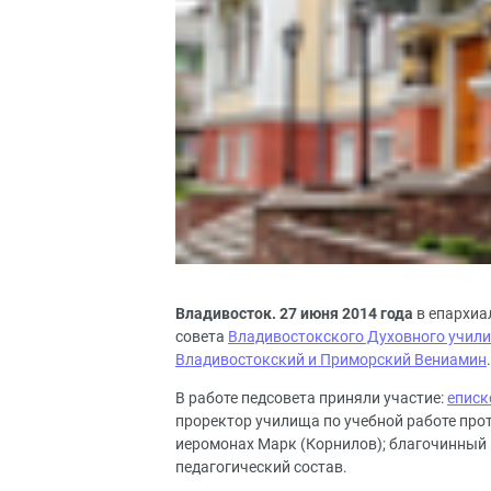
Владивосток. 2
7
июня 2014 года
в епархиа
совета
Владивостокского Духовного учил
Владивостокский и Приморский Вениамин
.
В работе педсовета приняли участие:
еписк
проректор училища по учебной работе про
иеромонах Марк (Корнилов); благочинный 
педагогический состав.