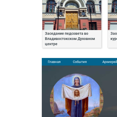
Заседание педсовета во
Зао
Владивостокском Духовном
кур
центре
Главная
События
Архиерей