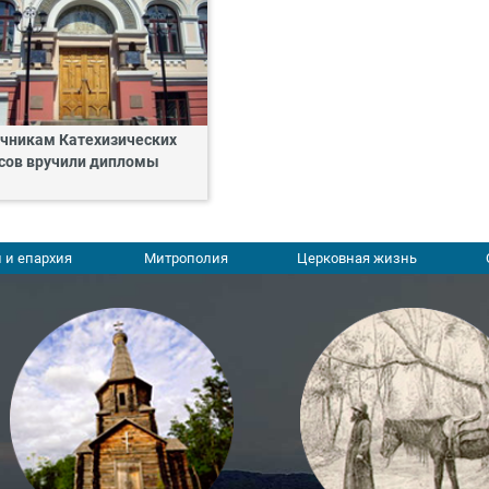
чникам Катехизических
сов вручили дипломы
 и епархия
Митрополия
Церковная жизнь