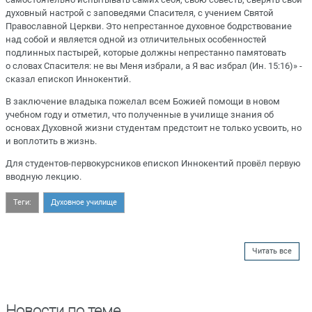
духовный настрой с заповедями Спасителя, с учением Святой
Православной Церкви. Это непрестанное духовное бодрствование
над собой и является одной из отличительных особенностей
подлинных пастырей, которые должны непрестанно памятовать
о словах Спасителя: не вы Меня избрали, а Я вас избрал (
Ин. 15:16)» -
сказал епископ Иннокентий.
В заключение владыка пожелал всем Божией помощи в новом
учебном году и отметил, что полученные в училище знания об
основах Духовной жизни студентам предстоит не только усвоить, но
и воплотить в жизнь.
Для студентов-первокурсников епископ Иннокентий провёл первую
вводную лекцию.
Теги:
Духовное училище
Читать все
Новости по теме