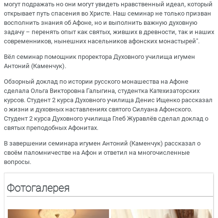
могут подражать но они могут увидеть нравственный идеал, который
открывает путь спасения во Христе. Наш семинар не только призван
восполнить знания об Афоне, но и выполнить важную духовную
задачу – перенять опыт как святых, живших в древности, так и наших
современников, нынешних насельников афонских монастырей".
Вёл семинар помощник проректора Духовного училища игумен
Антоний (Каменчук).
Обзорный доклад по истории русского монашества на Афоне
сделала Ольга Викторовна Галыгина, студентка Катехизаторских
курсов. Студент 2 курса Духовного училища Денис Ищенко рассказал
о жизни и духовных наставлениях святого Силуана Афонского.
Студент 2 курса Духовного училища Глеб Журавлёв сделал доклад о
святых преподобных Афонитах.
В завершении семинара игумен Антоний (Каменчук) рассказал о
своём паломничестве на Афон и ответил на многочисленные
вопросы.
Фотогалерея