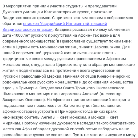
В мероприятии приняли участие студенты и преподаватели
Духовного училища и Катехизаторских курсов, прихожане
Владивостокских храмов. С приветственным словом к собравшимся
обратился
епископ Уссурийский Иннокентий, викарий
Владивостокской епархии
. Владыка рассказал почему юбилейная
дата «1000 лет русского присутствия на Афоне»
так важна для
современного монашества: "в Православии существует понимание:
если в Церкви есть монашеская жизнь, значит Церковь жива. Для
нашей современной церковной жизни очень важно понять
традиционные связи между русским православием и Афонским
монашеством, откуда наша Церковь получила образцы монашеского
жития и подпитывалась на протяжении всего существования
Русской Православной Церкви. Начиная от отцов Киево-Печерских,
родоначальников русского монашества и до основания монашества
здесь, в Приморье. Создателем Свято-Троицкого Николаевского
Шмаковского монастыря стал иеромонах Алексий (Александр
Захарьевич Осколков). На Афоне он принял монашеский постриг и
подвизался там несколько лет. Затем получил благословение
афонских старцев устроить в Приморских тогда диких краях
иноческую обитель. Ангелы – свет монахам, а монахи – свет
мирянам. Поэтому изучение духовного наследия такого благодатного
места как Афон обладает духовной способностью взбодрить наше
расслабленное духовное состояние. Пусть не многие живущие в миру