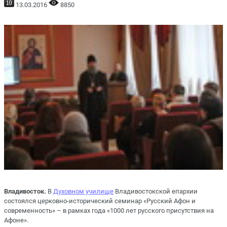
13.03.2016
8850
Владивосток.
В
Духовном училище
Владивостокской епархии
состоялся церковно-исторический семинар «Русский Афон и
современность» – в рамках года «1000 лет русского присутствия на
Афоне».