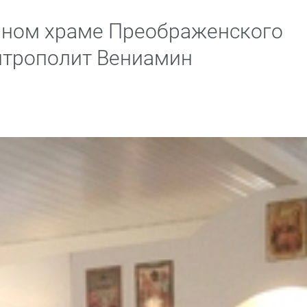
нном храме Преображенского
итрополит Вениамин