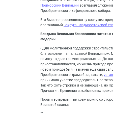
Владивосток
. 6 марта 2016 года, в Недел
Приморский Вениамин
возглавил служение
Преображенского кафедрального собора.
Его Высокопреосвященству сослужил пред
благочинный
I округа Владивостокской еп
Владыка Вениамин благословил читать в 
Федорин
:
- Для молитвенной поддержки строительст
благословленная владыкой Вениамином. Мы
помогут в деле храмостроительства. До на
приостанавливается, но жизнь прихода про
новом приходе был назначен ещё один свя
Преображенского храма был, кстати,
устан
принимала участие председатель Благотво
Так что, хоть стройка и не завершена, но
Причастия, Крещения и ждём новых прихо
Пройти во временный храм можно со сторо
Воинской славы».