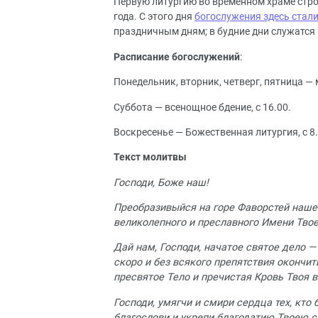
Первую литургию во временном храме стр
года. С этого дня
богослужения здесь стал
праздничным дням; в будние дни служатся 
Расписание богослужений
:
Понедельник, вторник, четверг, пятница — 
Суббота — всенощное бдение, с 16.00.
Воскресенье — Божественная литургия, с 8.
Текст молитвы
Господи, Боже наш!
Преобразивыйся на горе Фаворстей нашег
великолепного и преславного Имени Твое
Дай нам, Господи, начатое святое дело 
скоро и без всякого препятствия окончит
пресвятое Тело и пречистая Кровь Твоя 
Господи, умягчи и смири сердца тех, кто
благослови и укрепи благодатию Твоею с