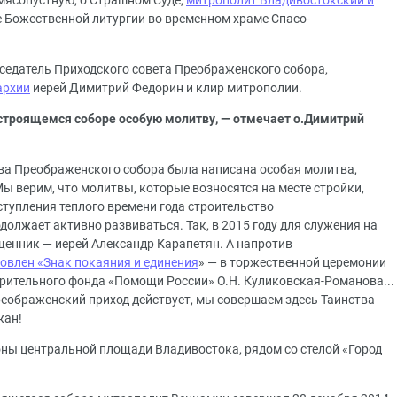
ю мясопустную, о Страшном Суде,
митрополит Владивостокский и
 Божественной литургии во временном храме Спасо-
седатель Приходского совета Преображенского собора,
архии
иерей Димитрий Федорин и клир митрополии.
строящемся соборе особую молитву, — отмечает о.Димитрий
ва Преображенского собора была написана особая молитва,
 верим, что молитвы, которые возносятся на месте стройки,
ступления теплого времени года строительство
должает активно развиваться. Так, в 2015 году для служения на
щенник — иерей Александр Карапетян. А напротив
овлен «Знак покаяния и единения
» — в торжественной церемонии
рительного фонда «Помощи России» О.Н. Куликовская-Романова...
 Преображенский приход действует, мы совершаем здесь Таинства
жан!
ны центральной площади Владивостока, рядом со стелой «Город