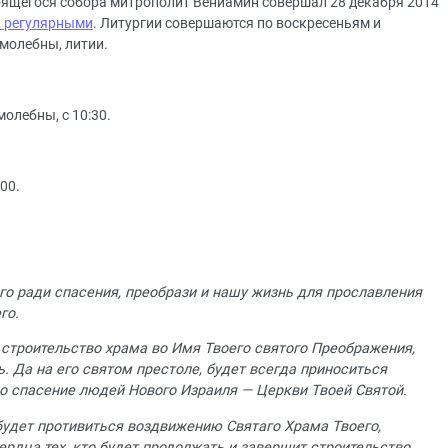
оящегося собора митрополит Вениамин совершал 28 декабря 2014
и регулярными
. Литургии совершаются по воскресеньям и
молебны, литии.
молебны, с 10:30.
00.
о ради спасения, преобрази и нашу жизнь для прославления
го.
— строительство храма во Имя Твоего святого Преображения,
ь. Да на его святом престоле, будет всегда приноситься
во спасение людей Нового Израиля — Церкви Твоей Святой.
 будет противиться воздвижению Святаго Храма Твоего,
ердца тех, кто будет продолжать и завершит строительство