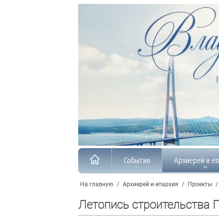
События
Архиерей и е
На главную
/
Архиерей и епархия
/
Проекты
Летопись строительства 