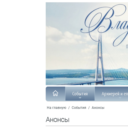
События
Архиерей и е
На главную
/
События
/
Анонсы
Анонсы