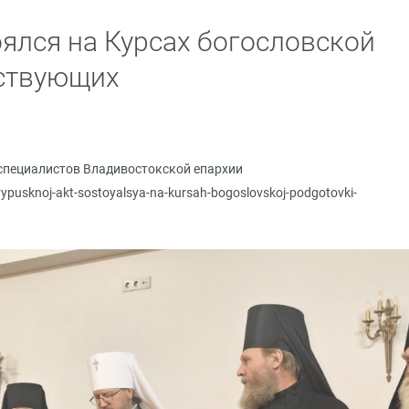
оялся на Курсах богословской
ствующих
специалистов Владивостокской епархии
vypusknoj-akt-sostoyalsya-na-kursah-bogoslovskoj-podgotovki-