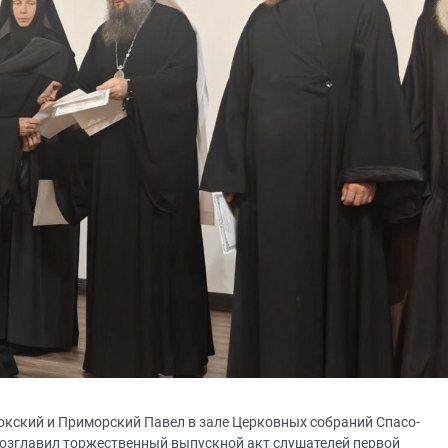
токский и Приморский Павел в зале Церковных собраний Спасо-
озглавил торжественный выпускной акт слушателей первой