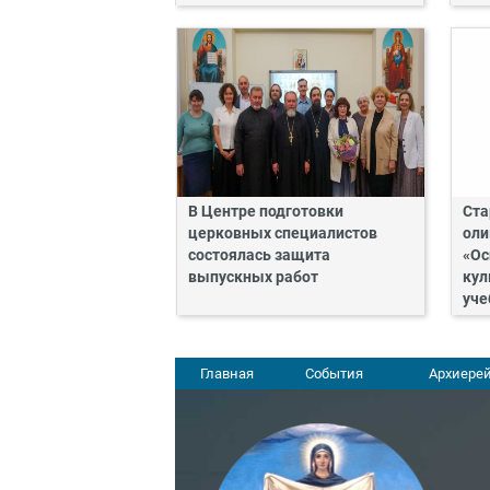
В Центре подготовки
Ста
церковных специалистов
оли
состоялась защита
«Ос
выпускных работ
кул
уче
Главная
События
Архиерей