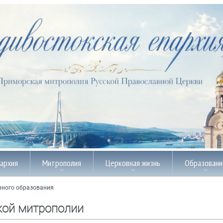
пархия
Митрополия
Церковная жизнь
Образовани
вного образования
кой митрополии