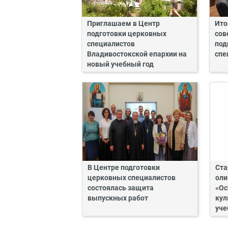
Приглашаем в Центр
Ито
подготовки церковных
сов
специалистов
под
Владивостокской епархии на
спе
новый учебный год
В Центре подготовки
Ста
церковных специалистов
оли
состоялась защита
«Ос
выпускных работ
кул
уче