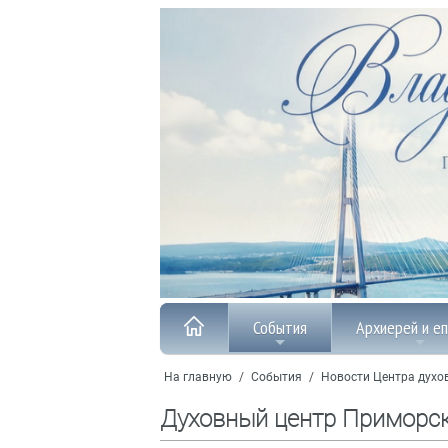
События
Архиерей и е
На главную
/
События
/
Новости Центра духо
Духовный центр Приморс