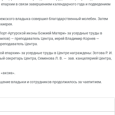
епархии в связи завершением календарного года и подведением
онежского владыка совершил благодарственный молебен. Затем
хиерея.
Порт-Артурской иконы Божией Матери» за усердные труды в
илов) — преподаватель Центра, иерей Владимир Корнев —
преподаватель Центра.
 епархии» за усердные труды в Центре награждены: Зотова Р. И.
ный секретарь Центра, Семенова Л. В. — зав. канцелярией Центра,
 «аксиа».
щение владыки и сотрудников продолжилось за чаепитием.