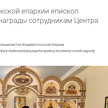
кской епархии епископ
награды сотрудникам Центра
специалистов Владивостокской епархии
ikarij-vladivostokskoj-eparhii-episkop-innokentij-vruchil-nagrady-