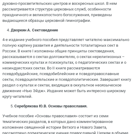
духовно-просветительских центров и воскресных школ. В нем
рассматривается структура церковных служб, особенности
праздничного и великопостного богослужения, приведены
выдающиеся образцы церковной гимнографии.
4.
Дворкин А. Сектоведение
4-е издание учебного пособия представляет читателю максимально
полную картину развития и деятельности тоталитарных сект в
России. В книге I изложены общие принципы сектоведения,
рассказывается о сектах-долгожителях, о сектах нерелигиозных –
коммерческих культах и психокультах, о педагогических сектах и о
неоиндуистских сектах. Во II книге рассматриваются
псевдобуддийские, псевдобиблейские и псведоправославные
секты, псевдоцелительские и псевдополитические. Завершает книгу
раздел о культах и сектах, входящих в оккультное неоязыческое
движение «Нью Эйдж». Издание может быть интересно широкому
кругу читателей.
Серебрякова Ю.В. Основы православия.
Учебное пособие «Основы православия» состоит из семи
тематических разделов, в которых дано комментированное
изложение священной истории Ветхого и Нового Завета,
рассмотрено догматическое учение православной Церкви в объеме