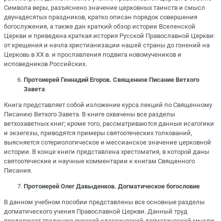
Символа веры, разъяснено значение церковных таинств и смысл
двунадесятых праздников, кратко описан порядок совершения
богослужения, а также дан краткий обзор истории Вселенской
Церкви и приведена краткая история Русской Православной Церкви:
от крещения и начла христианизации нашей страны до гонений на
Церковь в ХХ в. и прославления подвига новомучеников и
исповедников Российских.
Протоиерей Геннадий Егоров. Священное Писание Ветхого
Завета
Книга представляет собой изложение курса лекций по Священному
Писанию Ветхого Завета. В книге охвачены все разделы
ветхозаветных книг; кроме того, рассматриваются данные исагогики
и экзегезы, приводятся примеры святоотеческих толкований,
выясняется сотериологическое и мессианское значение церковной
истории. В конце книги представлена хрестоматия, в которой даны
святоотеческие и научные комментарии к книгам Священного
Писания.
Протоиерей Олег Давыденков. Догматическое богословие
В данном учебном пособии представлены все основные разделы
догматического учения Православной Церкви. Данный труд
продолжает традицию русской классической догматической мысли