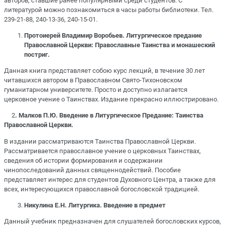
авторов, ставшие ранее популярными среди студентов. С
литературой можно познакомиться в часы работы библиотеки. Тел.
239-21-88, 240-13-36, 240-15-01.
Протоиерей Владимир Воробьев. Литургическое предание
Православной Церкви: Православные Таинства и монашеский
постриг.
Данная книга представляет собою курс лекций, в течение 30 лет
читавшихся автором в Православном Свято-Тихоновском
гуманитарном университете. Просто и доступно излагается
церковное учение о Таинствах. Издание прекрасно иллюстрировано.
2
. Малков П.Ю. Введение в Литургическое Предание: Таинства
Православной Церкви.
В издании рассматриваются Таинства Православной Церкви.
Рассматривается православное учение о церковных Таинствах,
сведения об истории формирования и содержании
чинопоследований данных священнодействий. Пособие
представляет интерес для студентов Духовного Центра, а также для
всех, интересующихся православной богословской традицией.
Никулина Е.Н. Литургика. Введение в предмет
Данный учебник предназначен для слушателей богословских курсов,