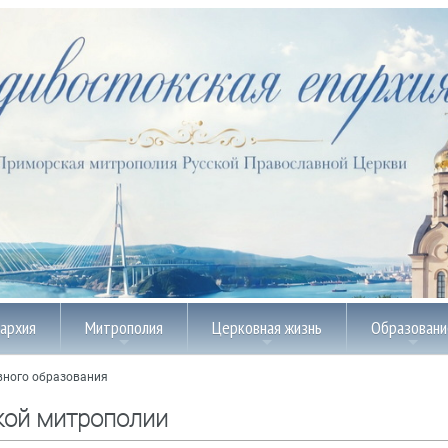
пархия
Митрополия
Церковная жизнь
Образовани
вного образования
кой митрополии