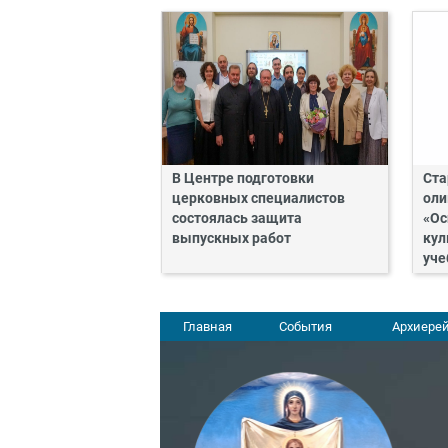
В Центре подготовки
Ста
церковных специалистов
оли
состоялась защита
«Ос
выпускных работ
кул
уче
Главная
События
Архиерей