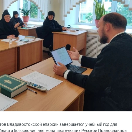
тов Владивостокской епархии завершается учебный год для
 области богословия для монашествующих Русской Православной