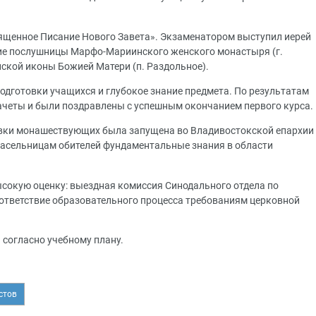
вященное Писание Нового Завета». Экзаменатором выступил иерей
тие послушницы Марфо-Мариинского женского монастыря (г.
ской иконы Божией Матери (п. Раздольное).
одготовки учащихся и глубокое знание предмета. По результатам
ачеты и были поздравлены с успешным окончанием первого курса.
вки монашествующих была запущена во Владивостокской епархии
и насельницам обителей фундаментальные знания в области
ысокую оценку: выездная комиссия Синодального отдела по
ответствие образовательного процесса требованиям церковной
 согласно учебному плану.
стов