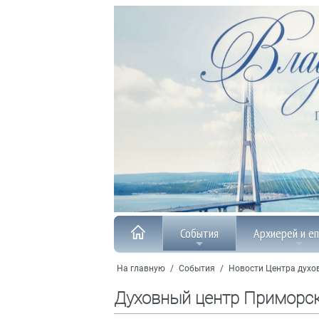
События
Архиерей и е
На главную
/
События
/
Новости Центра духо
Духовный центр Приморс