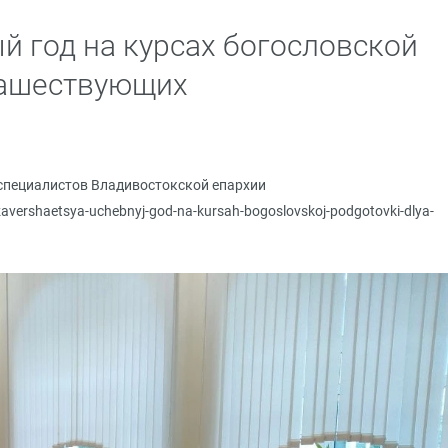
й год на курсах богословской
нашествующих
специалистов Владивостокской епархии
/zavershaetsya-uchebnyj-god-na-kursah-bogoslovskoj-podgotovki-dlya-