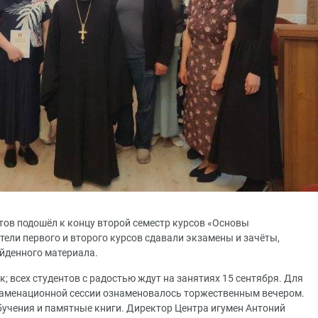
тов подошёл к концу второй семестр курсов «Основы
тели первого и второго курсов сдавали экзамены и зачёты,
йденного материала.
; всех студентов с радостью ждут на занятиях 15 сентября. Для
заменационной сессии ознаменовалось торжественным вечером.
бучения и памятные книги. Директор Центра игумен Антоний