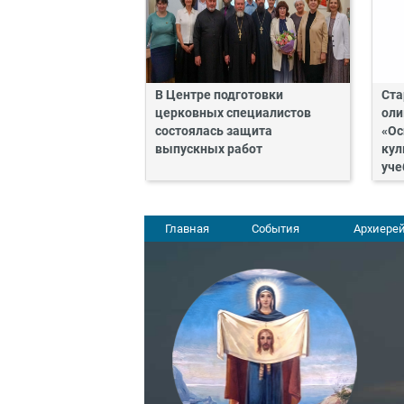
В Центре подготовки
Ста
церковных специалистов
оли
состоялась защита
«Ос
выпускных работ
кул
уче
Главная
События
Архиерей