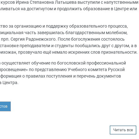
х курсов Ирина Степановна Латышева выступили с напутственными
ливаться на достигнутом и продолжить образование в Центре или
ство за организацию и поддержку образовательного процесса,
Официальная часть завершилась благодарственным молебном,
 прп. Сергия Радонежского. После богослужения состоялось
тановке преподаватели и студенты пообщались друг с другом, а в
прихожан, прозвучало ещё немало искренних слов признательности.
 осуществляет обучение по богословской профессиональной
просвещение» по представлению Учебного комитета Русской
формация о правилах поступления и перечень документов
а Центра.
стов
Читать все