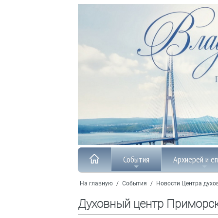
События
Архиерей и е
На главную
/
События
/
Новости Центра духо
Духовный центр Приморс