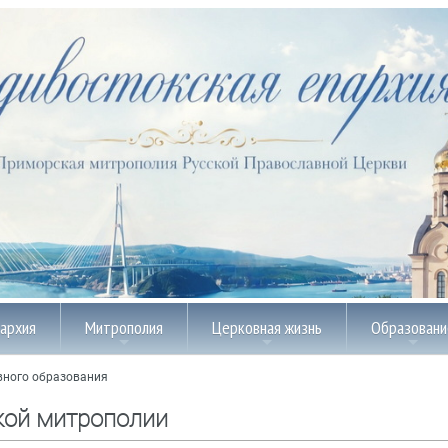
пархия
Митрополия
Церковная жизнь
Образовани
вного образования
кой митрополии