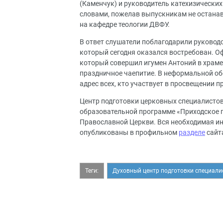
(Каменчук) и руководитель катехизически
словами, пожелав выпускникам не останав
на кафедре теологии ДВФУ.
В ответ слушатели поблагодарили руковод
который сегодня оказался востребован. 
который совершил игумен Антоний в храме
праздничное чаепитие. В неформальной обс
адрес всех, кто участвует в просвещении 
Центр подготовки церковных специалистов
образовательной программе «Приходское 
Православной Церкви. Вся необходимая ин
опубликованы в профильном
разделе
сайт
Теги:
Духовный центр подготовки специали