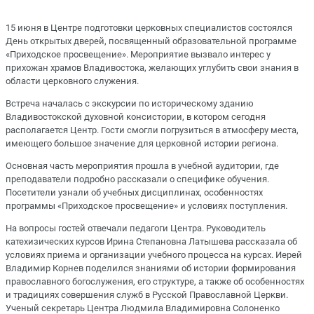
15 июня в Центре подготовки церковных специалистов состоялся
День открытых дверей, посвященный образовательной программе
«Приходское просвещение». Мероприятие вызвало интерес у
прихожан храмов Владивостока, желающих углубить свои знания в
области церковного служения.
Встреча началась с экскурсии по историческому зданию
Владивостокской духовной консистории, в котором сегодня
располагается Центр. Гости смогли погрузиться в атмосферу места,
имеющего большое значение для церковной истории региона.
Основная часть мероприятия прошла в учебной аудитории, где
преподаватели подробно рассказали о специфике обучения.
Посетители узнали об учебных дисциплинах, особенностях
программы «Приходское просвещение» и условиях поступления.
На вопросы гостей отвечали педагоги Центра. Руководитель
катехизических курсов Ирина Степановна Латышева рассказала об
условиях приема и организации учебного процесса на курсах. Иерей
Владимир Корнев поделился знаниями об истории формирования
православного богослужения, его структуре, а также об особенностях
и традициях совершения служб в Русской Православной Церкви.
Ученый секретарь Центра Людмила Владимировна Солоненко