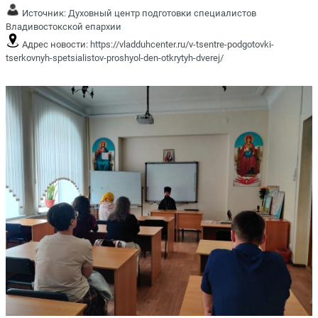
Источник:
Духовный центр подготовки специалистов
Владивостокской епархии
Адрес новости:
https://vladduhcenter.ru/v-tsentre-podgotovki-
tserkovnyh-spetsialistov-proshyol-den-otkrytyh-dverej/