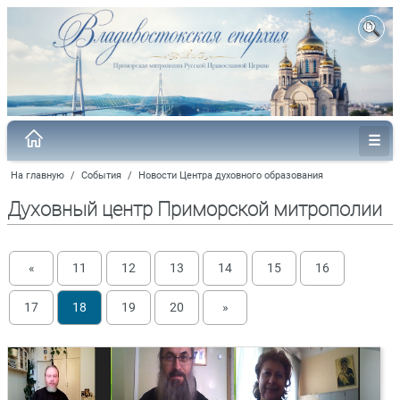
На главную
/
События
/
Новости Центра духовного образования
Духовный центр Приморской митрополии
«
11
12
13
14
15
16
17
18
19
20
»