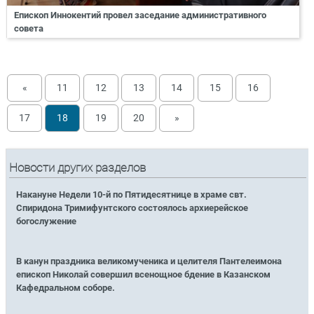
Епископ Иннокентий провел заседание административного
совета
«
11
12
13
14
15
16
17
18
19
20
»
Новости других разделов
Накануне Недели 10-й по Пятидесятнице в храме свт.
Спиридона Тримифунтского состоялось архиерейское
богослужение
В канун праздника великомученика и целителя Пантелеимона
епископ Николай совершил всенощное бдение в Казанском
Кафедральном соборе.