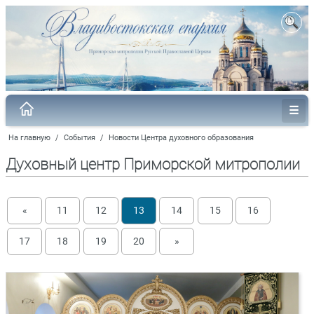
На главную
/
События
/
Новости Центра духовного образования
Духовный центр Приморской митрополии
«
11
12
13
14
15
16
17
18
19
20
»