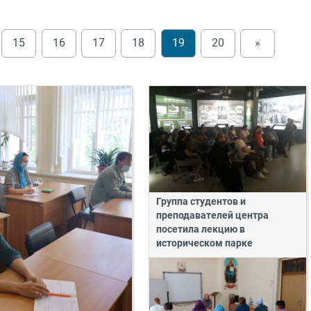
15
16
17
18
19
20
»
Группа студентов и
преподавателей центра
посетила лекцию в
историческом парке