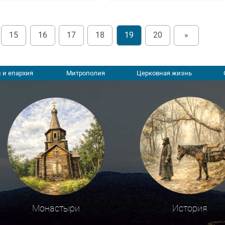
15
16
17
18
19
20
»
 и епархия
Митрополия
Церковная жизнь
Монастыри
История