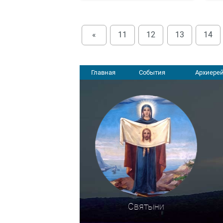
«
11
12
13
14
Главная
События
Архиерей
Святыни