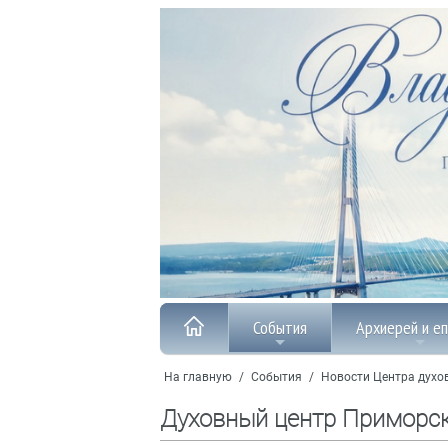
События
Архиерей и е
На главную
/
События
/
Новости Центра духо
Духовный центр Приморс