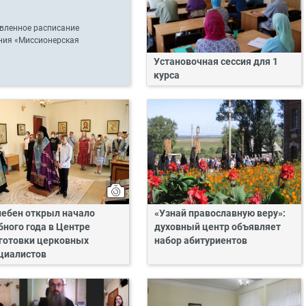
овленное расписание
ения «Миссионерская
Установочная сессия для 1
курса
ебен открыл начало
«Узнай православную веру»:
бного года в Центре
духовный центр объявляет
готовки церковных
набор абитуриентов
циалистов