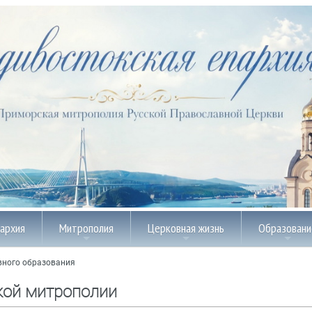
пархия
Митрополия
Церковная жизнь
Образовани
вного образования
кой митрополии