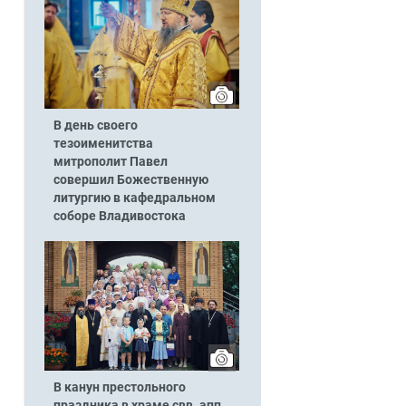
В день своего
тезоименитства
митрополит Павел
совершил Божественную
литургию в кафедральном
соборе Владивостока
В канун престольного
праздника в храме свв. апп.