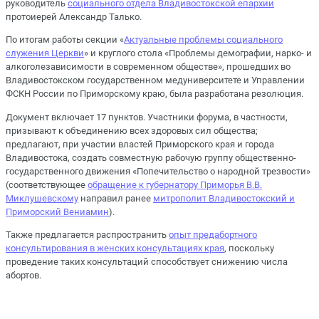
руководитель
социального отдела Владивостокской епархии
протоиерей Александр Талько.
По итогам работы секции «
Актуальные проблемы социального
служения Церкви
» и круглого стола «Проблемы демографии, нарко- и
алкоголезависимости в современном обществе», прошедших во
Владивостокском государственном медуниверситете и Управлении
ФСКН России по Приморскому краю, была разработана резолюция.
Документ включает 17 пунктов. Участники форума, в частности,
призывают к объединению всех здоровых сил общества;
предлагают, при участии властей Приморского края и города
Владивостока, создать совместную рабочую группу общественно-
государственного движения «Попечительство о народной трезвости»
(соответствующее
обращение к губернатору Приморья В.В.
Миклушевскому
направил ранее
митрополит Владивостокский и
Приморский Вениамин
).
Также предлагается распространить
опыт предабортного
консультирования в женских консультациях края
, поскольку
проведение таких консультаций способствует снижению числа
абортов.