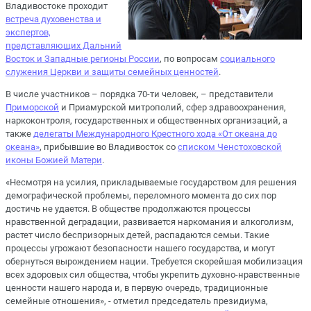
Владивостоке проходит
встреча духовенства и
экспертов,
представляющих Дальний
Восток и Западные регионы России
, по вопросам
социального
служения Церкви и защиты семейных ценностей
.
В числе участников – порядка 70-ти человек, – представители
Приморской
и Приамурской митрополий, сфер здравоохранения,
наркоконтроля, государственных и общественных организаций, а
также
делегаты Международного Крестного хода «От океана до
океана»
, прибывшие во Владивосток со
списком Ченстоховской
иконы Божией Матери
.
«Несмотря на усилия, прикладываемые государством для решения
демографической проблемы, переломного момента до сих пор
достичь не удается. В обществе продолжаются процессы
нравственной деградации, развивается наркомания и алкоголизм,
растет число беспризорных детей, распадаются семьи. Такие
процессы угрожают безопасности нашего государства, и могут
обернуться вырождением нации. Требуется скорейшая мобилизация
всех здоровых сил общества, чтобы укрепить духовно-нравственные
ценности нашего народа и, в первую очередь, традиционные
семейные отношения», - отметил председатель президиума,