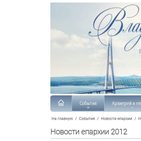
События
Архиерей и е
На главную
/
События
/
Новости епархии
/
Н
Новости епархии 2012