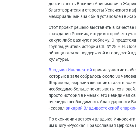
доски в честь Василия Анисимовича Жарико
благотворителя и старосты Успенского ка
мемориальный знак был установлен в Жар
Этот проект решено выставить в качестве
гражданин России», в ходе которой его у
какую-либо важную проблему. О предстоящ
группы, учитель истории СШ № 28 Н.Н. Лос
обращаются за поддержкой к городской ад
культуры.
Владыка Иннокентий
принял участие в обс
которых в зале собралось около 30 челове
Жарикова, выразив желание оказать возмо
необходимо больше показывать тех людей, 
просто история в именах, это невидимая св
очевидна необходимость благодарности Ва
- сказал
викарий Владивостокской епархи
По окончании встречи владыка Иннокенти
им книгу «Русская Православная Церковь 