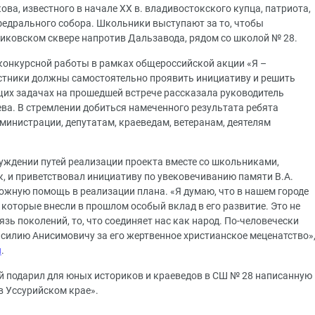
ва, известного в начале XX в. владивостокского купца, патриота,
федрального собора. Школьники выступают за то, чтобы
иковском сквере напротив Дальзавода, рядом со школой № 28.
 конкурсной работы в рамках общероссийской акции «Я –
частники должны самостоятельно проявить инициативу и решить
их задачах на прошедшей встрече рассказала руководитель
ева. В стремлении добиться намеченного результата ребята
министрации, депутатам, краеведам, ветеранам, деятелям
уждении путей реализации проекта вместе со школьниками,
к, и приветствовал инициативу по увековечиванию памяти В.А.
жную помощь в реализации плана. «Я думаю, что в нашем городе
которые внесли в прошлом особый вклад в его развитие. Это не
язь поколений, то, что соединяет нас как народ. По-человечески
силию Анисимовичу за его жертвенное христианское меценатство»
и
.
й подарил для юных историков и краеведов в СШ № 28 написанную
в Уссурийском крае».