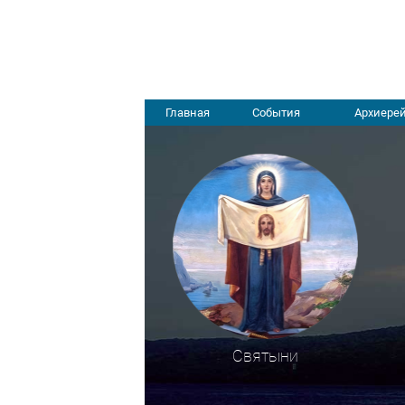
Главная
События
Архиерей
Святыни