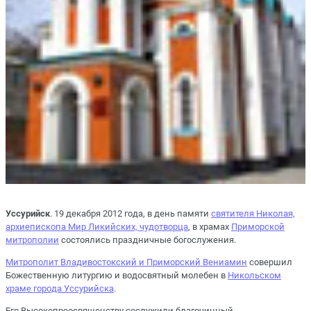
Уссурийск
. 19 декабря 2012 года, в день памяти
святителя Николая,
архиепископа Мир Ликийских, чудотворца
, в храмах
Приморской
митрополии
состоялись праздничные богослужения.
Митрополит Владивостокский и Приморский Вениамин
совершил
Божественную литургию и водосвятный молебен в
Никольском
храме города Уссурийска
.
Его Высокопреосвященству сослужили благочинный