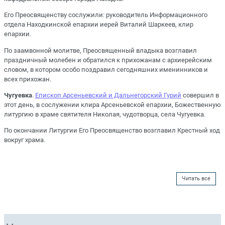
Его Преосвященству сослужили: руководитель Информационного
отдела Находкинской епархии иерей Виталий Шаркеев, клир
епархии.
По заамвонной молитве, Преосвященный владыка возглавил
праздничный молебен и обратился к прихожанам с архиерейским
словом, в котором особо поздравил сегодняшних именинников и
всех прихожан.
Чугуевка
.
Епископ Арсеньевский и Дальнегорский Гурий
совершил в
этот день, в сослужении клира Арсеньевской епархии, Божественную
литургию в храме святителя Николая, чудотворца, села Чугуевка.
По окончании Литургии Его Преосвященство возглавил Крестный ход
вокруг храма.
Читать все