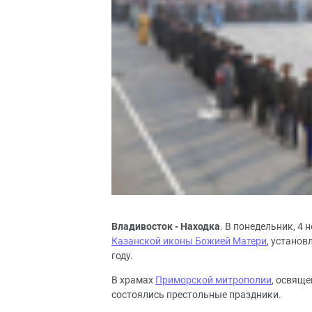
Владивосток - Находка
. В понедельник, 4
Казанской иконы Божией Матери
, установ
году.
В храмах
Приморской митрополии
, освяще
состоялись престольные праздники.