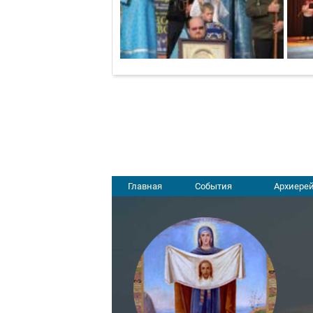
Главная
События
Архиерей