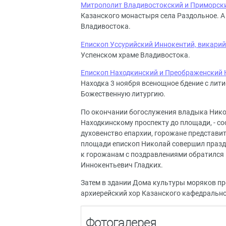
Митрополит Владивостокский и Приморск
Казанского монастыря села Раздольное. А
Владивостока.
Епископ Уссурийский Иннокентий, викари
Успенском храме Владивостока.
Епископ Находкинский и Преображенский
Находка 3 ноября всенощное бдение с лити
Божественную литургию.
По окончании богослужения владыка Никол
Находкинскому проспекту до площади, - с
духовенство епархии, горожане представит
площади епископ Николай совершил празд
к горожанам с поздравлениями обратился 
Иннокентьевич Гладких.
Затем в здании Дома культуры моряков пр
архиерейский хор Казанского кафедрально
Фотогалерея