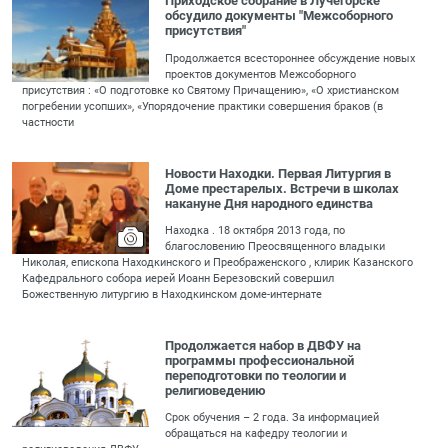
Приходское собрание в Лучегорске
обсудило документы "Межсоборного
присутствия"
Продолжается всестороннее обсуждение новых
проектов документов Межсоборного
присутствия : «О подготовке ко Святому Причащению», «О христианском
погребении усопших», «Упорядочение практики совершения браков (в
частности
Новости Находки. Первая Литургия в
Доме престарелых. Встречи в школах
накануне Дня народного единства
Находка . 18 октября 2013 года, по
благословению Преосвященного владыки
Николая, епископа Находкинского и Преображенского , клирик Казанского
Кафедрального собора иерей Иоанн Березовский совершил
Божественную литургию в Находкинском доме-интернате
Продолжается набор в ДВФУ на
программы профессиональной
переподготовки по теологии и
религиоведению
Срок обучения – 2 года. За информацией
обращаться на кафедру теологии и