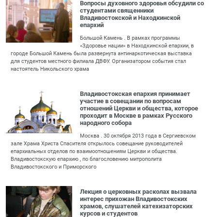
Вопросы духовного здоровья обсудили со
студентами священники
Владивостокской и Находкинской
епархий
Большой Камень . В рамках программы
«Здоровье нации» в Находкинской епархии, в
городе Большой Камень была развернута антинаркотическая выставка
для студентов местного филиала ДВФУ. Организатором события стал
настоятель Никольского храма
Владивостокская епархия принимает
участие в совещании по вопросам
отношений Церкви и общества, которое
проходит в Москве в рамках Русского
народного собора
Москва . 30 октября 2013 года в Сергиевском
зале Храма Христа Спасителя открылось совещание руководителей
епархиальных отделов по взаимоотношениям Церкви и общества.
Владивостокскую епархию , по благословению митрополита
Владивостокского и Приморского
Лекция о церковных расколах вызвала
интерес прихожан Владивостокских
храмов, слушателей катехизаторских
курсов и студентов