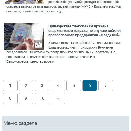
российской культурой проходит на постоянной
основе, в рамках реализации соглашения между УФМС и Владивостокской
епархией, подписанного в этом году.
Приморским хлебопекам вручена
епархиальная награда по случаю юбилея
православного предприятия «Владхлеб»
Владивосток . 18 октября 2013 года митрополит
Владивостокский и Приморский Вениамин
поздравил со 110-летием руководство и коллектив ОАО «Владхлеб». На
прошедшем по случаю юбилея торжественном вечере Его
Высокопреосвященство вручил
1
2
3
4
5
6
7
8
9
10
»
Меню раздела