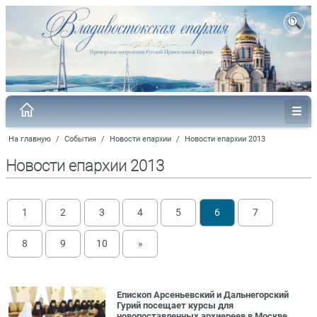
На главную
/
События
/
Новости епархии
/
Новости епархии 2013
Новости епархии 2013
1
2
3
4
5
6
7
8
9
10
»
Епископ Арсеньевский и Дальнегорский
Гурий посещает курсы для
новопоставленных архиереев в Москве