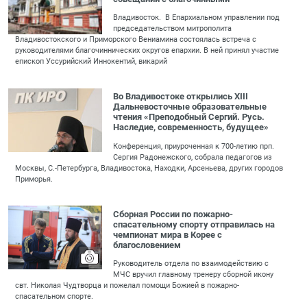
Владивосток. В Епархиальном управлении под
председательством митрополита
Владивостокского и Приморского Вениамина состоялась встреча с
руководителями благочиннических округов епархии. В ней принял участие
епископ Уссурийский Иннокентий, викарий
Во Владивостоке открылись XIII
Дальневосточные образовательные
чтения «Преподобный Сергий. Русь.
Наследие, современность, будущее»
Конференция, приуроченная к 700-летию прп.
Сергия Радонежского, собрала педагогов из
Москвы, С.-Петербурга, Владивостока, Находки, Арсеньева, других городов
Приморья.
Сборная России по пожарно-
спасательному спорту отправилась на
чемпионат мира в Корее с
благословением
Руководитель отдела по взаимодействию с
МЧС вручил главному тренеру сборной икону
свт. Николая Чудтворца и пожелал помощи Божией в пожарно-
спасательном спорте.