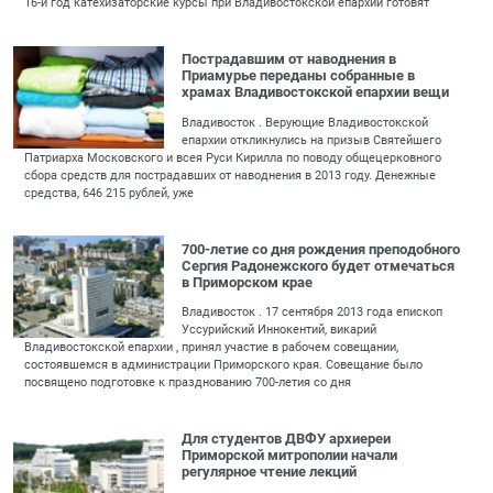
16-й год катехизаторские курсы при Владивостокской епархии готовят
Пострадавшим от наводнения в
Приамурье переданы собранные в
храмах Владивостокской епархии вещи
Владивосток . Верующие Владивостокской
епархии откликнулись на призыв Святейшего
Патриарха Московского и всея Руси Кирилла по поводу общецерковного
сбора средств для пострадавших от наводнения в 2013 году. Денежные
средства, 646 215 рублей, уже
700-летие со дня рождения преподобного
Сергия Радонежского будет отмечаться
в Приморском крае
Владивосток . 17 сентября 2013 года епископ
Уссурийский Иннокентий, викарий
Владивостокской епархии , принял участие в рабочем совещании,
состоявшемся в администрации Приморского края. Совещание было
посвящено подготовке к празднованию 700-летия со дня
Для студентов ДВФУ архиереи
Приморской митрополии начали
регулярное чтение лекций