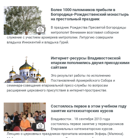
Более 1000 паломников прибыли в
Богородице-Рождественский монастырь
на престольный праздник
В праздник Рождества Пресвятой Богородицы
митрополит Вениамин возглавил соборное
служение с участием архиереев митрополии. Литургию совершили
владыка Иннокентий и владыка Гурий.
Интернет-ресурсы Владивостокской
епархии пополнились двумя приходскими
сайтами
Это результат работы по исполнению
Постановлений Архиерейского Собора и
семинара-совещания епархиальной пресс-службы по вопросам
расширения церковного присутствия в интернет-пространстве.
Состоялось первое в этом учебном году
занятие катехизаторских курсов
Владивосток . 18 сентября 2013 года
состоялось первое занятие у первокурсников
Епархиальных катехизаторских курсов .
Лекцию о церковных праздниках прочитала монахиня Эсфирь (Малюка).