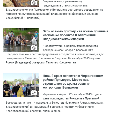
Епархиальном управлении под
председательством митрополита
Владивостокского и Приморского Вениамина состоялось совещание, на
котором присутствовали викарий Владивостокской епархии епископ
Уссурийский Иннокентий,
Этой осенью приходская жизнь пришла в
несколько посёлков II благочиния
Владивостокской епархии
В соответствии с решениями последнего
Архиерейского Собора в благочиниях
Владивостокской епархии продолжают создаваться новые приходы, где
совершаются Таинство Крещения и Литургия. 8 сентября 2013 игумен
Роман (Медведев) совершил Таинство Крещения на
Новый храм появится в Черниговском
районе Приморья. Место под
строительство храма освятил
митрополит Вениамин
Черниговский р-н . 22 сентября 2013 года, в
день попразднства Рождества Пресвятой
Богородицы и памяти праведных Богоотец Иоакима и Анны, митрополит
Владивостокский и Приморский Вениамин посетил VI благочиние
Владивостокской епархии , включающее