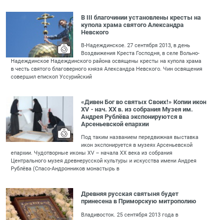
В III благочинии установлены кресты на
купола храма святого Александра
Невского
В-Надеждинское. 27 сентября 2013, в день
Воздвижения Креста Господня, в селе Вольно-
Надеждинское Надеждинского района освящены кресты на купола храма
в честь святого благоверного князя Александра Невского. Чин освящения
совершил епископ Уссурийский
«Дивен Бог во святых Cвоих!» Копии икон
XV - нач. XX в. из собрания Музея им.
Андрея Рублёва экспонируются в
Арсеньевской епархии
Под таким названием передвижная выставка
икон экспонируется в музеях Арсеньевской
епархии. Чудотворные иконы XV – начала XX века из собрания
Центрального музея древнерусской культуры и искусства имени Андрея
Рублёва (Спасо-Андронников монастырь в
Древняя русская святыня будет
принесена в Приморскую митрополию
Владивосток. 25 сентября 2013 года в