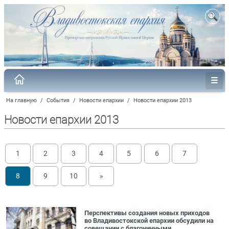
На главную
/
События
/
Новости епархии
/
Новости епархии 2013
Новости епархии 2013
1
2
3
4
5
6
7
8
9
10
»
Перспективы создания новых приходов
во Владивостокской епархии обсудили на
совещании с благочинными