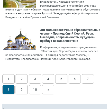
Владивосток . Кафедра теологии и
религиоведения ДВФУ с сентября 2013 года
вместе с другими учебными подразделениями университета обустроилась
в новом кампусе на острове Русский. Заведующий кафедрой митрополит
Владивостокский и Приморский Вениамин с
XIII Дальневосточные образовательные
чтения «Преподобный Сергий. Русь.
Наследие, современность, будущее»
пройдут во Владивостоке
Конференция, приуроченная к празднованию
700-летия прп. Сергия Радонежского, соберет
во Владивостоке 30 сентября – 1 октября педагогов из Москвы, С.-
Петербурга, Владивостока, Находки, Арсеньева, городов Приморья.
1
2
3
4
5
6
7
8
9
10
»