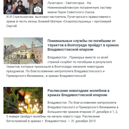
Лучегорск - Светлогорье . На
Нижнемихайловскую пограничную заставу
имени Героя Советского Союза
И.И.Стрельникова выезжал настоятель Лучегорского православного
храма в честь иконы Божией Матери «Скоропослушница » протоиерей
Сергий
Поминальные службы по погибшим от
терактов в Волгограде пройдут в храмах
Владивостокской епархии
Владивосток . Приморье вместе со всей
страной скорбит по погибшим в результате
терактов, которые произошли в Волгограде накануне новогодних
праздников. По благословению митрополита Владивостокского и
Приморского Вениамина , в храмах Владивостокской
Расписание новогодних молебнов в
храмах Владивостокской епархии
Владивосток. По благословению митрополита
Владивостокского и Приморского Вениамина в
большинстве храмов епархии 31 декабря и 1, 2,
5 января пройдут молебны на начало нового года. Расписание
богослужений в храмах г. Владивостока: — 31 декабря 2013