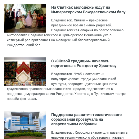
На Святках молодёжь ждут на
Императорском Рождественском балу
Владивосток. Святки – прекрасное
праздничное время зимних радостей.
Владивостокская епархия по благословению
митрополита Владивостокского и Приморского Вениамина уже в
четвёртый раз приглашает на молодежный благотворительный
Рождественский бал.
С «Живой традиции» началась
подготовка к Рождеству Христову
Владивосток. Чтобы сохранить и
популяризировать традиции славянской
культуры, возродить духовные ценности
традиционно православных славянских народов, подготовиться к
предстоящему празднованию Рождества Христова, в Пушкинском театре
прошёл фестиваль
Поддержка развития теологического
образования прозвучала на
епархиальном собрании
Владивосток . Хорошим знаком для развития в
епархии теологического образования назвал