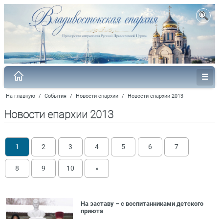
На главную
/
События
/
Новости епархии
/
Новости епархии 2013
Новости епархии 2013
1
2
3
4
5
6
7
8
9
10
»
На заставу – с воспитанниками детского
приюта