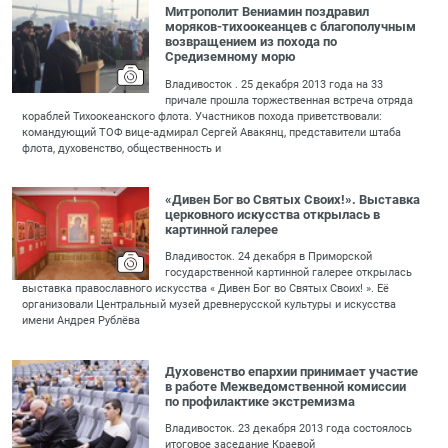
Митрополит Вениамин поздравил
моряков-тихоокеанцев с благополучным
возвращением из похода по
Средиземному морю
Владивосток . 25 декабря 2013 года на 33
причале прошла торжественная встреча отряда
кораблей Тихоокеанского флота. Участников похода приветствовали:
командующий ТОФ вице-адмирал Сергей Авакянц, представители штаба
флота, духовенство, общественность и
«Дивен Бог во Святых Своих!». Выставка
церковного искусства открылась в
картинной галерее
Владивосток. 24 декабря в Приморской
государственной картинной галерее открылась
выставка православного искусства « Дивен Бог во Святых Своих! ». Её
организовали Центральный музей древнерусской культуры и искусства
имени Андрея Рублёва
Духовенство епархии принимает участие
в работе Межведомственной комиссии
по профилактике экстремизма
Владивосток. 23 декабря 2013 года состоялось
итоговое заседание Краевой