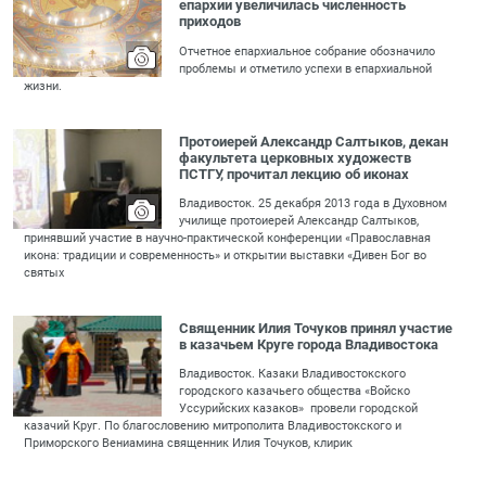
епархии увеличилась численность
приходов
Отчетное епархиальное собрание обозначило
проблемы и отметило успехи в епархиальной
жизни.
Протоиерей Александр Салтыков, декан
факультета церковных художеств
ПСТГУ, прочитал лекцию об иконах
Владивосток. 25 декабря 2013 года в Духовном
училище протоиерей Александр Салтыков,
принявший участие в научно-практической конференции «Православная
икона: традиции и современность» и открытии выставки «Дивен Бог во
святых
Священник Илия Точуков принял участие
в казачьем Круге города Владивостока
Владивосток. Казаки Владивостокского
городского казачьего общества «Войско
Уссурийских казаков» провели городской
казачий Круг. По благословению митрополита Владивостокского и
Приморского Вениамина священник Илия Точуков, клирик