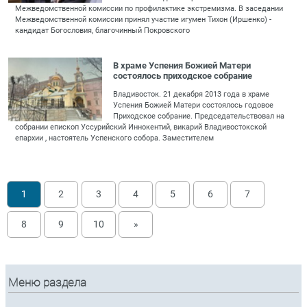
Межведомственной комиссии по профилактике экстремизма. В заседании
Межведомственной комиссии принял участие игумен Тихон (Иршенко) -
кандидат Богословия, благочинный Покровского
В храме Успения Божией Матери
состоялось приходское собрание
Владивосток. 21 декабря 2013 года в храме
Успения Божией Матери состоялось годовое
Приходское собрание. Председательствовал на
собрании епископ Уссурийский Иннокентий, викарий Владивостокской
епархии , настоятель Успенского собора. Заместителем
1
2
3
4
5
6
7
8
9
10
»
Меню раздела